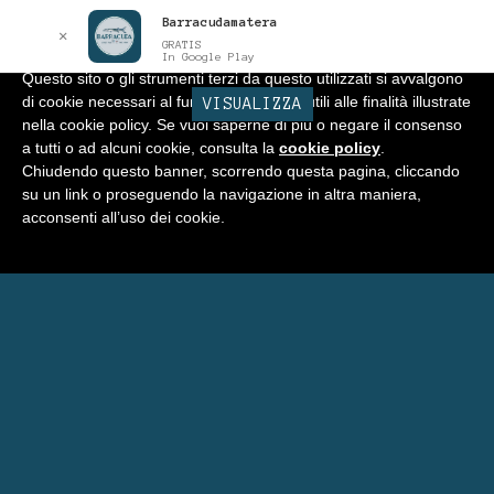
Barracudamatera
Informativa
x
✕
GRATIS
In Google Play
Questo sito o gli strumenti terzi da questo utilizzati si avvalgono
di cookie necessari al funzionamento ed utili alle finalità illustrate
BARRACUDA
VISUALIZZA
Vai
Vai
Menu
nella cookie policy. Se vuoi saperne di più o negare il consenso
alla
al
a tutti o ad alcuni cookie, consulta la
cookie policy
.
navigazione
contenuto
Home
Chiudendo questo banner, scorrendo questa pagina, cliccando
su un link o proseguendo la navigazione in altra maniera,
Negozio
acconsenti all’uso dei cookie.
Espandi
Programma Punti Fedeltà
il
menu
Carrello
child
Eventi Barracuda
Consigli
Blog