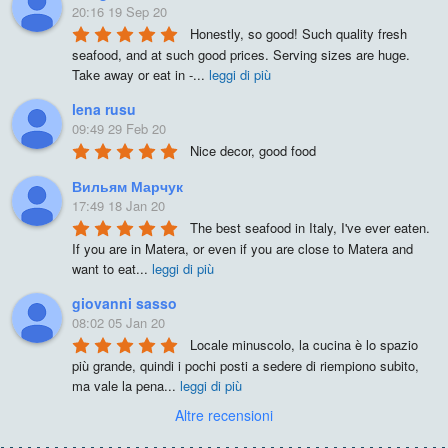
20:16 19 Sep 20
Honestly, so good! Such quality fresh 
seafood, and at such good prices. Serving sizes are huge. 
Take away or eat in -
...
leggi di più
lena rusu
09:49 29 Feb 20
Nice decor, good food
Вильям Марчук
17:49 18 Jan 20
The best seafood in Italy, I've ever eaten. 
If you are in Matera, or even if you are close to Matera and 
want to eat
...
leggi di più
giovanni sasso
08:02 05 Jan 20
Locale minuscolo, la cucina è lo spazio 
più grande, quindi i pochi posti a sedere di riempiono subito, 
ma vale la pena
...
leggi di più
Altre recensioni