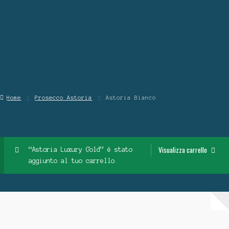
Contattaci
Chi Siamo
Home
Prosecco Astoria
Astoria Bianco
Visualizza carrello
“Astoria Luxury Gold” è stato
aggiunto al tuo carrello.