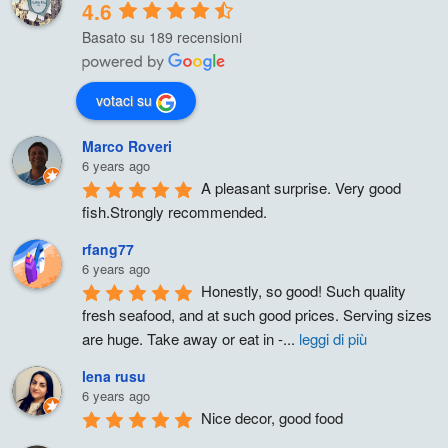
4.6
Basato su 189 recensioni
votaci su
Marco Roveri
6 years ago
A pleasant surprise. Very good 
fish.Strongly recommended.
rfang77
6 years ago
Honestly, so good! Such quality 
fresh seafood, and at such good prices. Serving sizes 
are huge. Take away or eat in -
...
leggi di più
lena rusu
6 years ago
Nice decor, good food