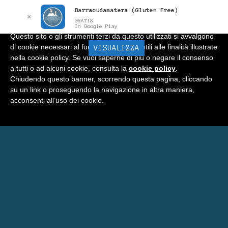
Barracudamatera (Gluten Free)
Informativa
x
✕
GRATIS
In Google Play
Questo sito o gli strumenti terzi da questo utilizzati si avvalgono
di cookie necessari al funzionamento ed utili alle finalità illustrate
BARRACUDA
VISUALIZZA
Menu
nella cookie policy. Se vuoi saperne di più o negare il consenso
a tutti o ad alcuni cookie, consulta la
cookie policy
.
Home
Chiudendo questo banner, scorrendo questa pagina, cliccando
su un link o proseguendo la navigazione in altra maniera,
Negozio
acconsenti all’uso dei cookie.
Carrello
Prenota Una Camera a Matera
Eventi Barracuda
Consigli
Blog