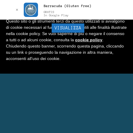
Barracuda (Gluten Free)
Informativa
x
✕
GRATIS
In Google Play
Questo sito o gli strumenti terzi da questo utilizzati si avvalgono
di cookie necessari al funzionamento ed utili alle finalità illustrate
BARRACUDA
VISUALIZZA
Menu
nella cookie policy. Se vuoi saperne di più o negare il consenso
a tutti o ad alcuni cookie, consulta la
cookie policy
.
Home
Chiudendo questo banner, scorrendo questa pagina, cliccando
su un link o proseguendo la navigazione in altra maniera,
Negozio
acconsenti all’uso dei cookie.
Carrello
Prenota Una Camera a Matera
Eventi Barracuda
Consigli
Blog