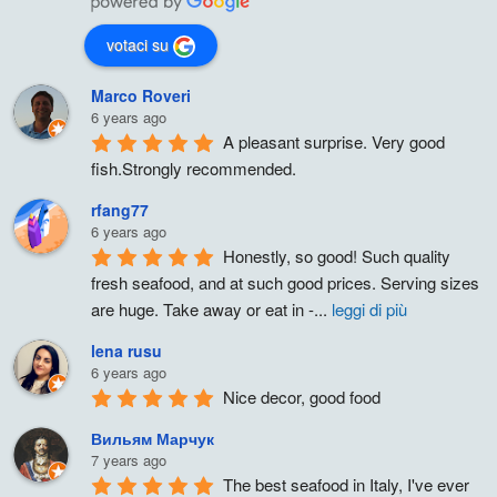
votaci su
Marco Roveri
6 years ago
A pleasant surprise. Very good 
fish.Strongly recommended.
rfang77
6 years ago
Honestly, so good! Such quality 
fresh seafood, and at such good prices. Serving sizes 
are huge. Take away or eat in -
...
leggi di più
lena rusu
6 years ago
Nice decor, good food
Вильям Марчук
7 years ago
The best seafood in Italy, I've ever 