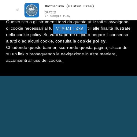
Barracuda (Gluten Free)
Informativa
x
✕
GRATIS
In Google Play
Questo sito o gli strumenti terzi da questo utilizzati si avvalgono
di cookie necessari al funzionamento ed utili alle finalità illustrate
BARRACUDA
VISUALIZZA
Menu
nella cookie policy. Se vuoi saperne di più o negare il consenso
a tutti o ad alcuni cookie, consulta la
cookie policy
.
Home
Chiudendo questo banner, scorrendo questa pagina, cliccando
su un link o proseguendo la navigazione in altra maniera,
Negozio
acconsenti all’uso dei cookie.
Carrello
Prenota Una Camera a Matera
Eventi Barracuda
Consigli
Blog