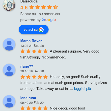
Barracuda
4.6
Basato su 189 recensioni
votaci su
Marco Roveri
13:23 21 Sep 20
A pleasant surprise. Very good 
fish.Strongly recommended.
rfang77
20:16 19 Sep 20
Honestly, so good! Such quality 
fresh seafood, and at such good prices. Serving sizes 
are huge. Take away or eat in -
...
leggi di più
lena rusu
09:49 29 Feb 20
Nice decor, good food