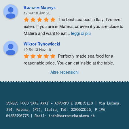
Вильям Марчук
17:49 18 Jan 20
The best seafood in Italy, I've ever 
eaten. If you are in Matera, or even if you are close to 
Matera and want to eat
...
leggi di più
Wiktor Rynowiecki
19:54 13 Nov 19
Perfectly made sea food for a 
reasonable price. You can eat inside at the table.
Altre recensioni
STREET FOOD TAKE AWAY – ASPORTO E DOMICILIO | Via Lucana,
234, Matera, (MT), Italia, Tel: 3206623116, P.IVA
01353790775 | Email:
info@barracudamatera.it