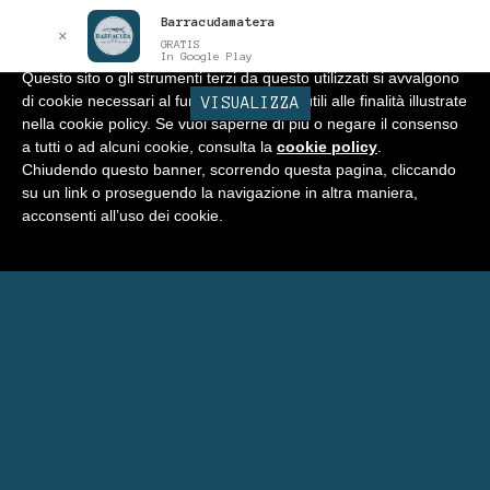
Barracudamatera
Informativa
x
✕
GRATIS
In Google Play
Questo sito o gli strumenti terzi da questo utilizzati si avvalgono
di cookie necessari al funzionamento ed utili alle finalità illustrate
BARRACUDA
VISUALIZZA
Vai
Vai
Menu
nella cookie policy. Se vuoi saperne di più o negare il consenso
alla
al
a tutti o ad alcuni cookie, consulta la
cookie policy
.
navigazione
contenuto
Home
Chiudendo questo banner, scorrendo questa pagina, cliccando
su un link o proseguendo la navigazione in altra maniera,
Negozio
acconsenti all’uso dei cookie.
Espandi
Programma Punti Fedeltà
il
menu
Carrello
child
Eventi Barracuda
Consigli
Blog