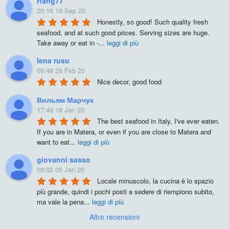
rfang77
20:16 19 Sep 20
Honestly, so good! Such quality fresh 
seafood, and at such good prices. Serving sizes are huge. 
Take away or eat in -
...
leggi di più
lena rusu
09:49 29 Feb 20
Nice decor, good food
Вильям Марчук
17:49 18 Jan 20
The best seafood in Italy, I've ever eaten. 
If you are in Matera, or even if you are close to Matera and 
want to eat
...
leggi di più
giovanni sasso
08:02 05 Jan 20
Locale minuscolo, la cucina è lo spazio 
più grande, quindi i pochi posti a sedere di riempiono subito, 
ma vale la pena
...
leggi di più
Altre recensioni