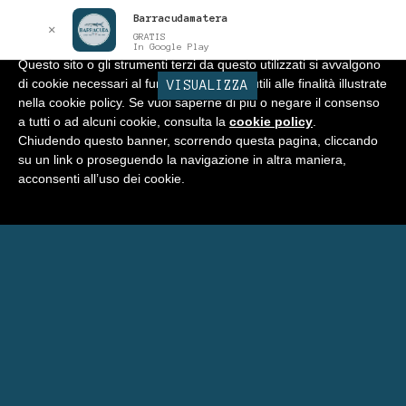
Barracudamatera
Informativa
x
✕
GRATIS
In Google Play
Questo sito o gli strumenti terzi da questo utilizzati si avvalgono
di cookie necessari al funzionamento ed utili alle finalità illustrate
BARRACUDA
VISUALIZZA
Vai
Vai
Menu
nella cookie policy. Se vuoi saperne di più o negare il consenso
alla
al
a tutti o ad alcuni cookie, consulta la
cookie policy
.
navigazione
contenuto
Home
Chiudendo questo banner, scorrendo questa pagina, cliccando
su un link o proseguendo la navigazione in altra maniera,
Negozio
acconsenti all’uso dei cookie.
Espandi
Programma Punti Fedeltà
il
menu
Carrello
child
Eventi Barracuda
Consigli
Blog