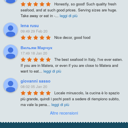
Honestly, so good! Such quality fresh 
seafood, and at such good prices. Serving sizes are huge. 
Take away or eat in -
...
leggi di più
lena rusu
09:49 29 Feb 20
Nice decor, good food
Вильям Марчук
17:49 18 Jan 20
The best seafood in Italy, I've ever eaten. 
If you are in Matera, or even if you are close to Matera and 
want to eat
...
leggi di più
giovanni sasso
08:02 05 Jan 20
Locale minuscolo, la cucina è lo spazio 
più grande, quindi i pochi posti a sedere di riempiono subito, 
ma vale la pena
...
leggi di più
Altre recensioni