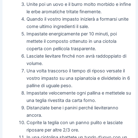
Unite poi un uovo e il burro molto morbido e infine
le erbe aromatiche tritate finemente.
Quando il vostro impasto inizierà a formarsi unite
come ultimo ingredienti il sale.
Impastate energicamente per 10 minuti, poi
mettete il composto ottenuto in una ciotola
coperta con pellicola trasparente.
Lasciate lievitare finché non avrà raddoppiato di
volume.
Una volta trascorso il tempo di riposo versate il
vostro impasto su una spianatoia e dividetelo in 6
palline di uguale peso.
Impastate velocemente ogni pallina e mettetele su
una teglia rivestita da carta forno.
Distanziate bene i panini perché lieviteranno
ancora.
Coprite la teglia con un panno pulito e lasciate
riposare per altre 2/3 ore.
In una ciotolina sbattete un tuorlo d’uovo con un