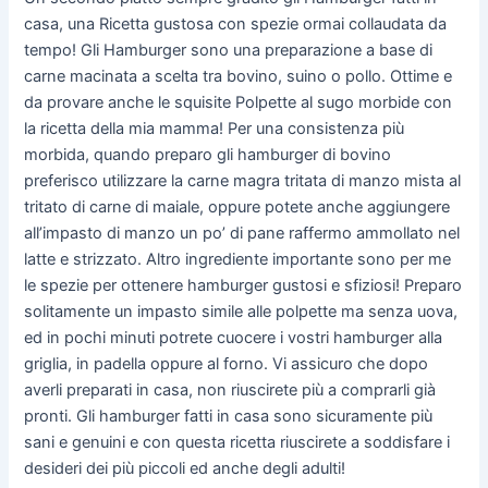
casa, una Ricetta gustosa con spezie ormai collaudata da
tempo! Gli Hamburger sono una preparazione a base di
carne macinata a scelta tra bovino, suino o pollo. Ottime e
da provare anche le squisite Polpette al sugo morbide con
la ricetta della mia mamma! Per una consistenza più
morbida, quando preparo gli hamburger di bovino
preferisco utilizzare la carne magra tritata di manzo mista al
tritato di carne di maiale, oppure potete anche aggiungere
all’impasto di manzo un po’ di pane raffermo ammollato nel
latte e strizzato. Altro ingrediente importante sono per me
le spezie per ottenere hamburger gustosi e sfiziosi! Preparo
solitamente un impasto simile alle polpette ma senza uova,
ed in pochi minuti potrete cuocere i vostri hamburger alla
griglia, in padella oppure al forno. Vi assicuro che dopo
averli preparati in casa, non riuscirete più a comprarli già
pronti. Gli hamburger fatti in casa sono sicuramente più
sani e genuini e con questa ricetta riuscirete a soddisfare i
desideri dei più piccoli ed anche degli adulti!