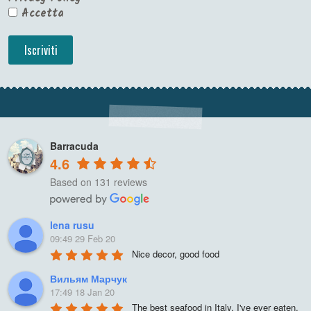
Accetta
Barracuda
4.6
Based on 131 reviews
lena rusu
09:49 29 Feb 20
Nice decor, good food
Вильям Марчук
17:49 18 Jan 20
The best seafood in Italy, I've ever eaten. 