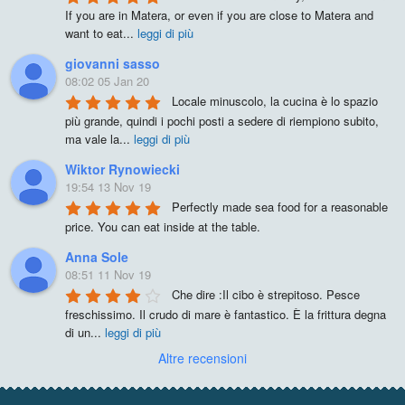
If you are in Matera, or even if you are close to Matera and 
want to eat
...
leggi di più
giovanni sasso
08:02 05 Jan 20
Locale minuscolo, la cucina è lo spazio 
più grande, quindi i pochi posti a sedere di riempiono subito, 
ma vale la
...
leggi di più
Wiktor Rynowiecki
19:54 13 Nov 19
Perfectly made sea food for a reasonable 
price. You can eat inside at the table.
Anna Sole
08:51 11 Nov 19
Che dire :Il cibo è strepitoso. Pesce 
freschissimo. Il crudo di mare è fantastico. È la frittura degna 
di un
...
leggi di più
Altre recensioni