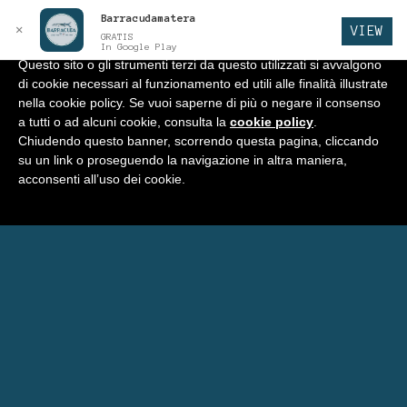
Barracudamatera
Informativa
x
✕
VIEW
GRATIS
In Google Play
Questo sito o gli strumenti terzi da questo utilizzati si avvalgono
di cookie necessari al funzionamento ed utili alle finalità illustrate
BARRACUDA
Vai
Vai
Menu
nella cookie policy. Se vuoi saperne di più o negare il consenso
alla
al
a tutti o ad alcuni cookie, consulta la
cookie policy
.
navigazione
contenuto
Home
Chiudendo questo banner, scorrendo questa pagina, cliccando
su un link o proseguendo la navigazione in altra maniera,
Negozio
acconsenti all’uso dei cookie.
Espandi
Programma Punti Fedeltà
il
menu
Menu’ Barracuda
child
Carrello
Eventi Barracuda
Consigli