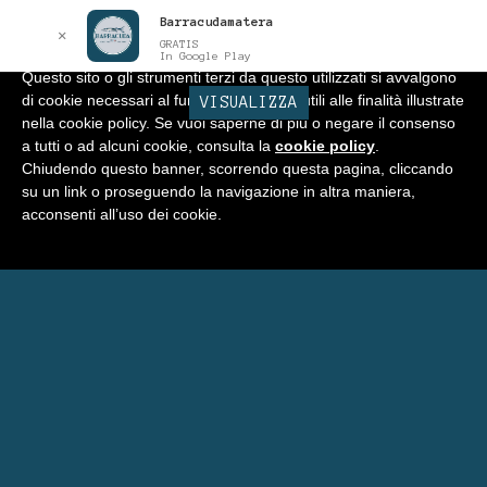
Barracudamatera
Informativa
x
✕
GRATIS
In Google Play
Questo sito o gli strumenti terzi da questo utilizzati si avvalgono
di cookie necessari al funzionamento ed utili alle finalità illustrate
BARRACUDA
VISUALIZZA
Vai
Vai
Menu
nella cookie policy. Se vuoi saperne di più o negare il consenso
alla
al
a tutti o ad alcuni cookie, consulta la
cookie policy
.
navigazione
contenuto
Home
Chiudendo questo banner, scorrendo questa pagina, cliccando
su un link o proseguendo la navigazione in altra maniera,
Negozio
acconsenti all’uso dei cookie.
Carrello
Il mio account
Prenota Una Camera a Matera
Eventi Barracuda
Consigli
Blog