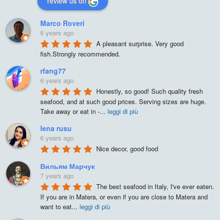
review us on
Marco Roveri
6 years ago
A pleasant surprise. Very good 
fish.Strongly recommended.
rfang77
6 years ago
Honestly, so good! Such quality fresh 
seafood, and at such good prices. Serving sizes are huge. 
Take away or eat in -
...
leggi di più
lena rusu
6 years ago
Nice decor, good food
Вильям Марчук
7 years ago
The best seafood in Italy, I've ever eaten. 
If you are in Matera, or even if you are close to Matera and 
want to eat
...
leggi di più