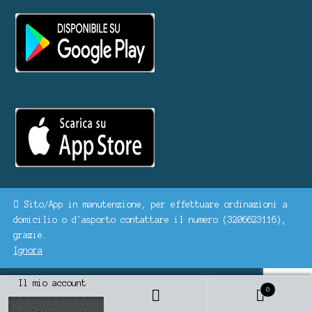
Sito/App in manutenzione, per effettuare ordinazioni a
domicilio o d'asporto contattare il numero (3206623116),
© BARRACUDA 2022
grazie.
Ignora
Il mio account
0
Cerca
Cerca: