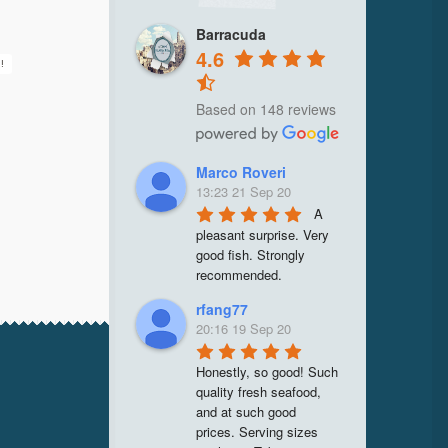
Barracuda
4.6
a
!
Based on 148 reviews
Marco Roveri
13:23 21 Sep 20
A 
pleasant surprise. Very 
good fish. Strongly 
recommended.
rfang77
20:16 19 Sep 20
Honestly, so good! Such 
quality fresh seafood, 
and at such good 
prices. Serving sizes 