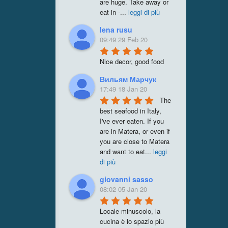
are huge. Take away or 
eat in -
...
leggi di più
lena rusu
09:49 29 Feb 20
Nice decor, good food
Вильям Марчук
17:49 18 Jan 20
The 
best seafood in Italy, 
I've ever eaten. If you 
are in Matera, or even if 
you are close to Matera 
and want to eat
...
leggi
di più
giovanni sasso
08:02 05 Jan 20
Locale minuscolo, la 
cucina è lo spazio più 