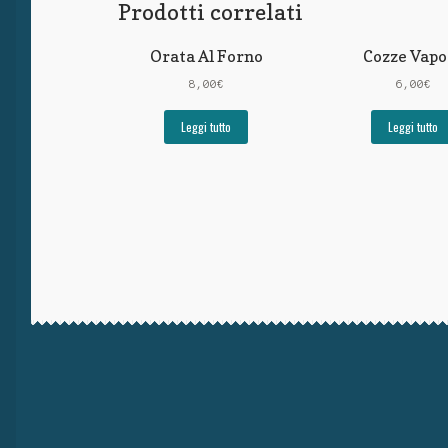
Prodotti correlati
Orata Al Forno
Cozze Vapo
8,00
€
6,00
€
Leggi tutto
Leggi tutto