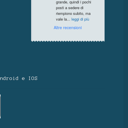
grande, quindi i pochi 
posti a sedere di 
riempiono subito, ma 
vale la
...
leggi di più
Altre recensioni
ndroid e IOS