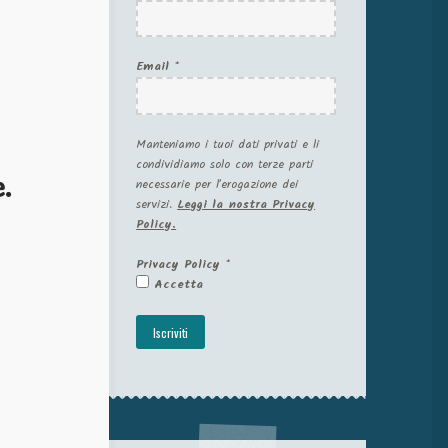
Email
*
Manteniamo i tuoi dati privati e li
condividiamo solo con terze parti
.
necessarie per l'erogazione dei
servizi.
Leggi la nostra Privacy
Policy.
Privacy Policy
*
Accetta