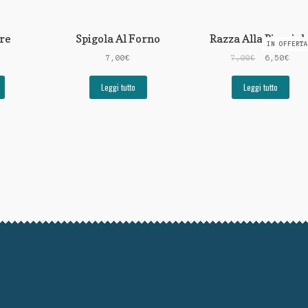
re
Spigola Al Forno
Razza Alla Pizzaiol
IN OFFERTA
7,00
€
7,00
€
6,50
€
Leggi tutto
Leggi tutto