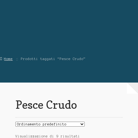
Contattaci
Chi Siamo
Home
Prodotti taggati “Pesce Crudo”
Pesce Crudo
Visualizzazione di 9 risultati