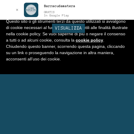
Barracudamatera
Informativa
x
✕
GRATIS
In Google Play
Questo sito o gli strumenti terzi da questo utilizzati si avvalgono
di cookie necessari al funzionamento ed utili alle finalità illustrate
BARRACUDA
VISUALIZZA
Vai
Vai
Menu
nella cookie policy. Se vuoi saperne di più o negare il consenso
alla
al
a tutti o ad alcuni cookie, consulta la
cookie policy
.
navigazione
contenuto
Home
Chiudendo questo banner, scorrendo questa pagina, cliccando
su un link o proseguendo la navigazione in altra maniera,
Negozio
acconsenti all’uso dei cookie.
Espandi
Programma Punti Fedeltà
il
menu
Carrello
child
Eventi Barracuda
Consigli
Blog