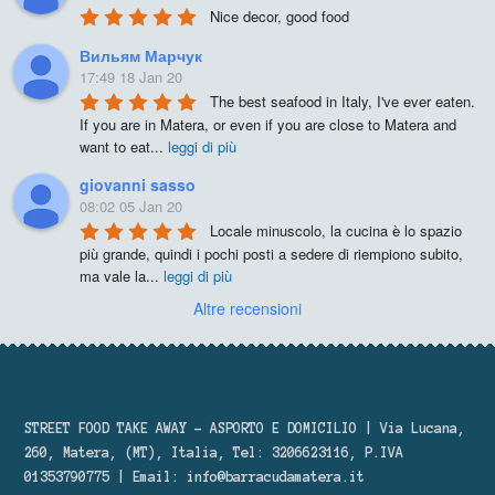
Nice decor, good food
Вильям Марчук
17:49 18 Jan 20
The best seafood in Italy, I've ever eaten. 
If you are in Matera, or even if you are close to Matera and 
want to eat
...
leggi di più
giovanni sasso
08:02 05 Jan 20
Locale minuscolo, la cucina è lo spazio 
più grande, quindi i pochi posti a sedere di riempiono subito, 
ma vale la
...
leggi di più
Altre recensioni
STREET FOOD TAKE AWAY – ASPORTO E DOMICILIO | Via Lucana,
260, Matera, (MT), Italia, Tel: 3206623116, P.IVA
01353790775 | Email:
info@barracudamatera.it