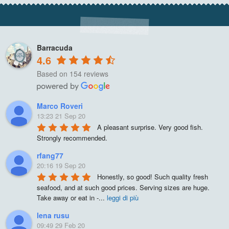
Barracuda
4.6
Based on 154 reviews
Marco Roveri
13:23 21 Sep 20
A pleasant surprise. Very good fish. 
Strongly recommended.
rfang77
20:16 19 Sep 20
Honestly, so good! Such quality fresh 
seafood, and at such good prices. Serving sizes are huge. 
Take away or eat in -
...
leggi di più
lena rusu
09:49 29 Feb 20