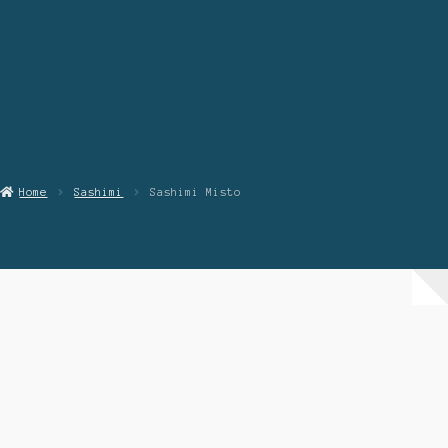
Chi Siamo
Contattaci
Home
Sashimi
Sashimi Misto