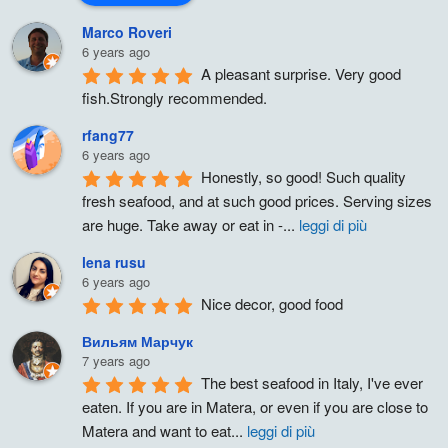
Marco Roveri
6 years ago
A pleasant surprise. Very good 
fish.Strongly recommended.
rfang77
6 years ago
Honestly, so good! Such quality 
fresh seafood, and at such good prices. Serving sizes 
are huge. Take away or eat in -
...
leggi di più
lena rusu
6 years ago
Nice decor, good food
Вильям Марчук
7 years ago
The best seafood in Italy, I've ever 
eaten. If you are in Matera, or even if you are close to 
Matera and want to eat
...
leggi di più