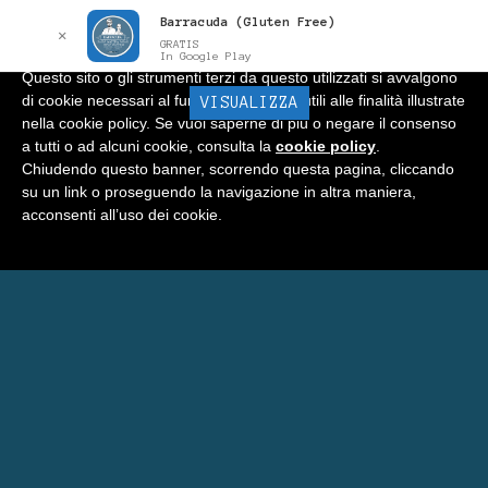
Barracuda (Gluten Free)
Informativa
x
✕
GRATIS
In Google Play
Questo sito o gli strumenti terzi da questo utilizzati si avvalgono
di cookie necessari al funzionamento ed utili alle finalità illustrate
BARRACUDA
VISUALIZZA
Menu
nella cookie policy. Se vuoi saperne di più o negare il consenso
a tutti o ad alcuni cookie, consulta la
cookie policy
.
Home
Chiudendo questo banner, scorrendo questa pagina, cliccando
su un link o proseguendo la navigazione in altra maniera,
Negozio
acconsenti all’uso dei cookie.
Carrello
Prenota Una Camera a Matera
Eventi Barracuda
Consigli
Blog