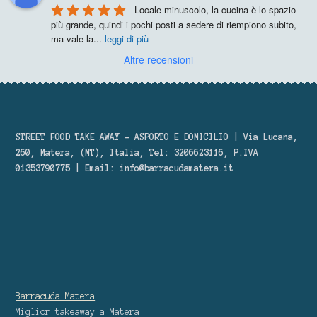
Locale minuscolo, la cucina è lo spazio 
più grande, quindi i pochi posti a sedere di riempiono subito, 
ma vale la
...
leggi di più
Altre recensioni
STREET FOOD TAKE AWAY – ASPORTO E DOMICILIO | Via Lucana,
260, Matera, (MT), Italia, Tel: 3206623116, P.IVA
01353790775 | Email:
info@barracudamatera.it
Barracuda Matera
Miglior takeaway
a Matera