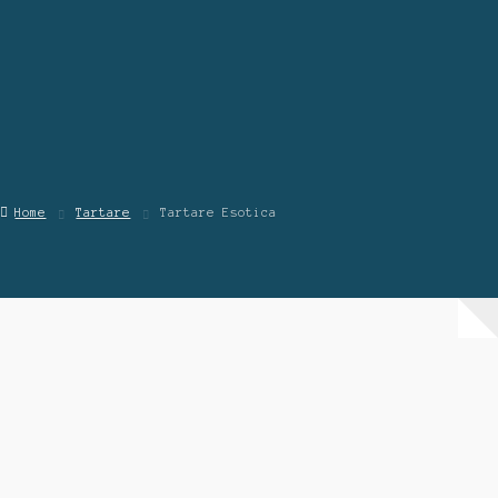
Contattaci
Chi Siamo
Home
Tartare
Tartare Esotica