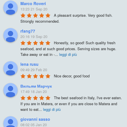
Marco Roveri
13:23 21 Sep 20
A pleasant surprise. Very good fish. 
Strongly recommended.
rfang77
20:16 19 Sep 20
Honestly, so good! Such quality fresh 
seafood, and at such good prices. Serving sizes are huge. 
Take away or eat in -
...
leggi di più
lena rusu
09:49 29 Feb 20
Nice decor, good food
Вильям Марчук
17:49 18 Jan 20
The best seafood in Italy, I've ever eaten. 
If you are in Matera, or even if you are close to Matera and 
want to eat
...
leggi di più
giovanni sasso
08:02 05 Jan 20