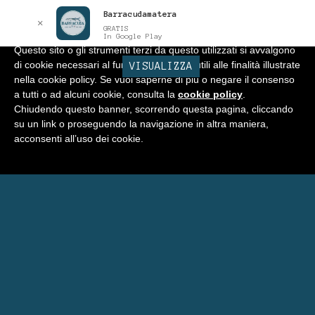
Barracudamatera
Informativa
x
✕
GRATIS
In Google Play
Questo sito o gli strumenti terzi da questo utilizzati si avvalgono
di cookie necessari al funzionamento ed utili alle finalità illustrate
BARRACUDA
VISUALIZZA
Vai
Vai
Menu
nella cookie policy. Se vuoi saperne di più o negare il consenso
alla
al
a tutti o ad alcuni cookie, consulta la
cookie policy
.
navigazione
contenuto
Home
Chiudendo questo banner, scorrendo questa pagina, cliccando
su un link o proseguendo la navigazione in altra maniera,
Negozio
acconsenti all’uso dei cookie.
Espandi
Programma Punti Fedeltà
il
menu
Carrello
child
Eventi Barracuda
Consigli
Blog