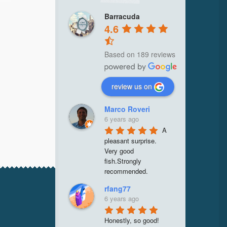
Barracuda
4.6
Based on 189 reviews
review us on
Marco Roveri
6 years ago
A 
pleasant surprise. 
Very good 
fish.Strongly 
recommended.
rfang77
6 years ago
Honestly, so good! 