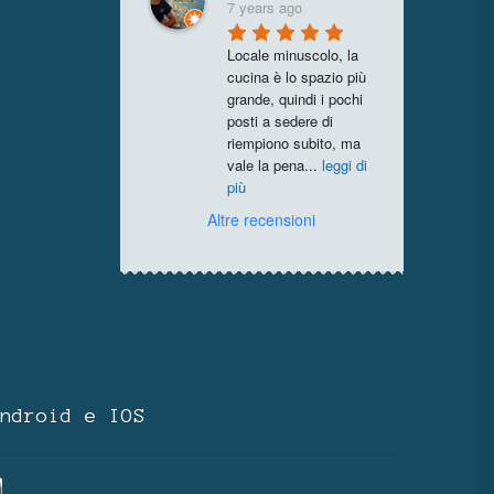
7 years ago
Locale minuscolo, la 
cucina è lo spazio più 
grande, quindi i pochi 
posti a sedere di 
riempiono subito, ma 
vale la pena
...
leggi di
più
Altre recensioni
ndroid e IOS