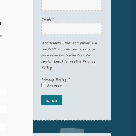
Email
*
o
ne
Manteniamo i tuoi dati privati e li
condividiamo solo con terze parti
necessarie per l'erogazione dei
servizi.
Leggi la nostra Privacy
Policy.
Privacy Policy
*
Accetta