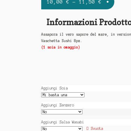
10,00
€
–
11,50
€
Informazioni Prodott
Assapora il vero sapore del mare, in versio
Vaschetta Sushi 8pz.
(1 soia in omaggio)
Aggiungi Soia
Aggiungi Zenzero
Aggiungi Salsa Wasabi
Svuota