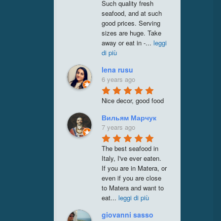
Such quality fresh 
seafood, and at such 
good prices. Serving 
sizes are huge. Take 
away or eat in -
...
leggi
di più
lena rusu
6 years ago
Nice decor, good food
Вильям Марчук
7 years ago
The best seafood in 
Italy, I've ever eaten. 
If you are in Matera, or 
even if you are close 
to Matera and want to 
eat
...
leggi di più
giovanni sasso