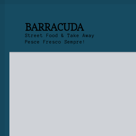
BARRACUDA
Street Food & Take Away
Pesce Fresco Sempre!