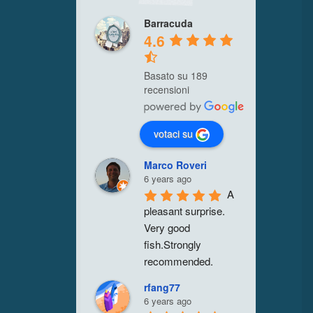
Barracuda
4.6
Basato su 189
recensioni
votaci su
Marco Roveri
6 years ago
A 
pleasant surprise. 
Very good 
fish.Strongly 
recommended.
rfang77
6 years ago