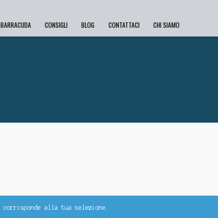
I BARRACUDA
CONSIGLI
BLOG
CONTATTACI
CHI SIAMO
 corrisponde alla tua selezione.