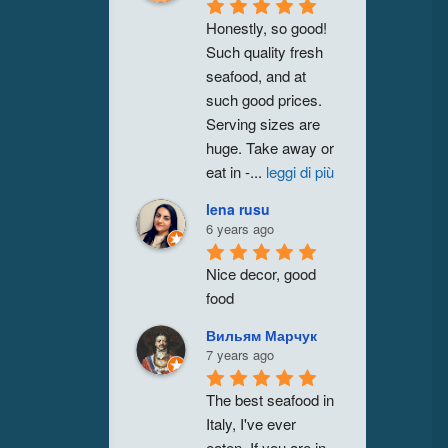
Honestly, so good! 
Such quality fresh 
seafood, and at 
such good prices. 
Serving sizes are 
huge. Take away or 
eat in -
...
leggi di più
lena rusu
6 years ago
Nice decor, good 
food
Вильям Марчук
7 years ago
The best seafood in 
Italy, I've ever 
eaten. If you are in 