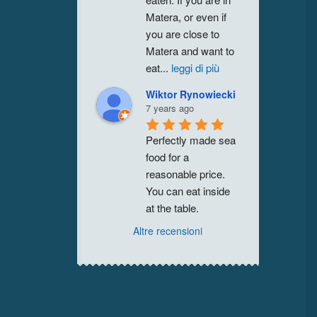
Matera, or even if 
you are close to 
Matera and want to 
eat
...
leggi di più
Wiktor Rynowiecki
7 years ago
Perfectly made sea 
food for a 
reasonable price. 
You can eat inside 
at the table.
Altre recensioni