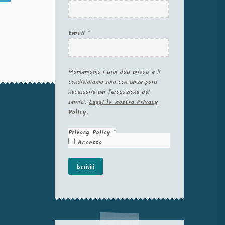
Email
*
Manteniamo i tuoi dati privati e li
condividiamo solo con terze parti
necessarie per l'erogazione dei
servizi.
Leggi la nostra Privacy
Policy.
Privacy Policy
*
Accetta