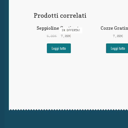
Prodotti correlati
Seppioline Gratinate
Cozze Grati
IN OFFERTA!
8,00
€
7,00
€
7,00
€
Leggi tutto
Leggi tutto