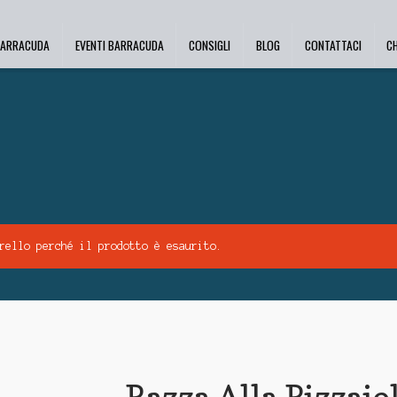
BARRACUDA
EVENTI BARRACUDA
CONSIGLI
BLOG
CONTATTACI
C
rello perché il prodotto è esaurito.
Razza Alla Pizzaio