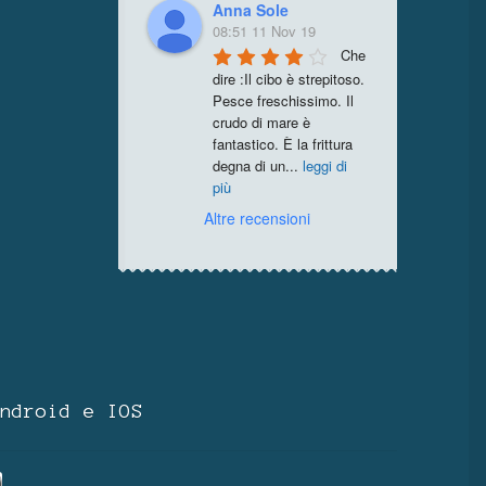
Anna Sole
08:51 11 Nov 19
Che 
dire :Il cibo è strepitoso. 
Pesce freschissimo. Il 
crudo di mare è 
fantastico. È la frittura 
degna di un
...
leggi di
più
Altre recensioni
ndroid e IOS