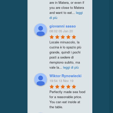
are in Matera, or even if 
you are close to Matera 
and want to eat
...
leggi
di più
giovanni sasso
08:02 05 Jan 20
Locale minuscolo, la 
cucina è lo spazio più 
grande, quindi i pochi 
posti a sedere di 
riempiono subito, ma 
vale la
...
leggi di più
Wiktor Rynowiecki
19:54 13 Nov 19
Perfectly made sea food 
for a reasonable price. 
You can eat inside at 
the table.