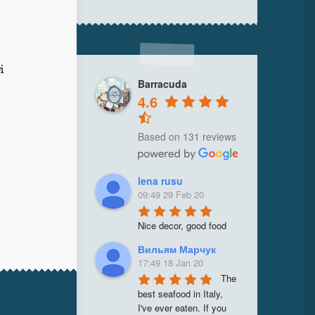
i
Barracuda
4.6
Based on 131 reviews
lena rusu
09:49 29 Feb 20
Nice decor, good food
Вильям Марчук
17:49 18 Jan 20
The 
best seafood in Italy, 
I've ever eaten. If you 