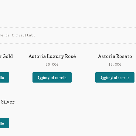
ne di 6 risultati
y Gold
Astoria Luxury Rosè
Astoria Rosato
20,00
€
12,00
€
llo
Aggiungi al carrello
Aggiungi al carrello
 Silver
llo