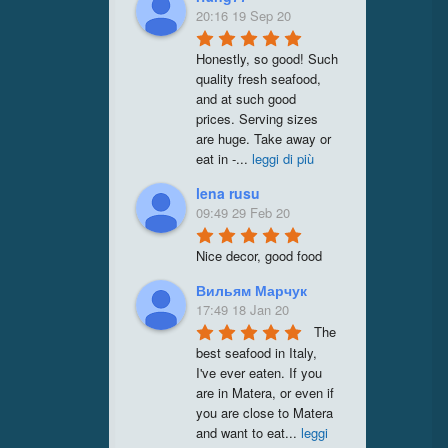
20:16 19 Sep 20
Honestly, so good! Such 
quality fresh seafood, 
and at such good 
prices. Serving sizes 
are huge. Take away or 
eat in -
...
leggi di più
lena rusu
09:49 29 Feb 20
Nice decor, good food
Вильям Марчук
17:49 18 Jan 20
The 
best seafood in Italy, 
I've ever eaten. If you 
are in Matera, or even if 
you are close to Matera 
and want to eat
...
leggi