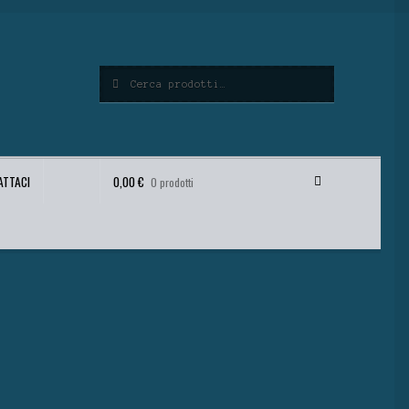
Cerca
Cerca:
ATTACI
0,00
€
0 prodotti