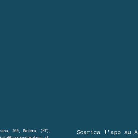
cana, 260, Matera, (MT),
Scarica l’app su A
info@barracudamatera.it