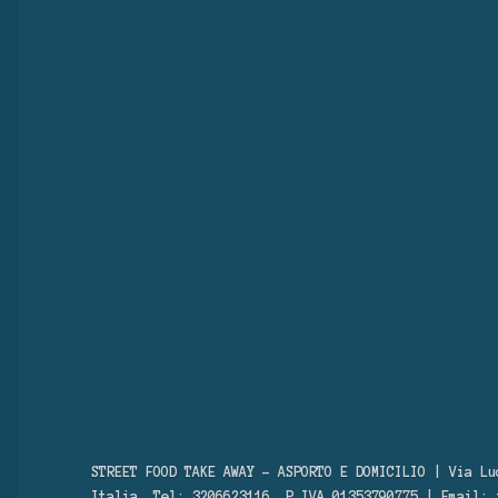
STREET FOOD TAKE AWAY – ASPORTO E DOMICILIO | Via Lu
Italia, Tel: 3206623116, P.IVA 01353790775 | Email: