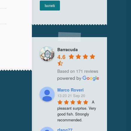
Barracuda
4.6
Based on 171 reviews
Marco Roveri
13:23 21 Sep 20
A 
pleasant surprise. Very 
good fish. Strongly 
recommended.
rfang77