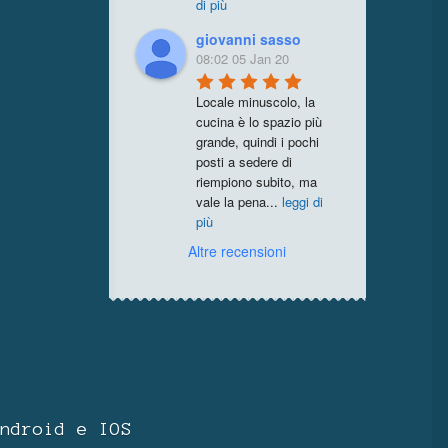
di più
giovanni sasso
08:02 05 Jan 20
Locale minuscolo, la 
cucina è lo spazio più 
grande, quindi i pochi 
posti a sedere di 
riempiono subito, ma 
vale la pena
...
leggi di
più
Altre recensioni
ndroid e IOS