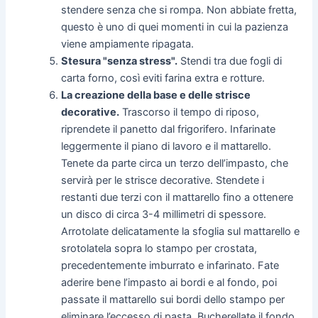
stendere senza che si rompa. Non abbiate fretta,
questo è uno di quei momenti in cui la pazienza
viene ampiamente ripagata.
Stesura "senza stress".
Stendi tra due fogli di
carta forno, così eviti farina extra e rotture.
La creazione della base e delle strisce
decorative.
Trascorso il tempo di riposo,
riprendete il panetto dal frigorifero. Infarinate
leggermente il piano di lavoro e il mattarello.
Tenete da parte circa un terzo dell’impasto, che
servirà per le strisce decorative. Stendete i
restanti due terzi con il mattarello fino a ottenere
un disco di circa 3-4 millimetri di spessore.
Arrotolate delicatamente la sfoglia sul mattarello e
srotolatela sopra lo stampo per crostata,
precedentemente imburrato e infarinato. Fate
aderire bene l’impasto ai bordi e al fondo, poi
passate il mattarello sui bordi dello stampo per
eliminare l’eccesso di pasta. Bucherellate il fondo