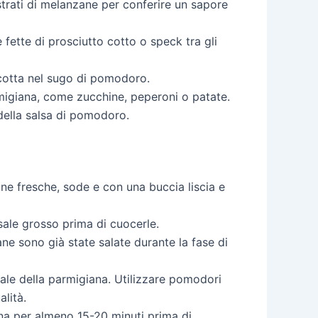
i strati di melanzane per conferire un sapore
fette di prosciutto cotto o speck tra gli
, cotta nel sugo di pomodoro.
rmigiana, come zucchine, peperoni o patate.
della salsa di pomodoro.
e fresche, sode e con una buccia liscia e
sale grosso prima di cuocerle.
ne sono già state salate durante la fase di
inale della parmigiana. Utilizzare pomodori
alità.
ana per almeno 15-20 minuti prima di