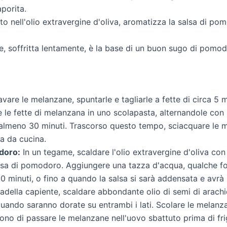
porita.
tto nell'olio extravergine d'oliva, aromatizza la salsa di p
te, soffritta lentamente, è la base di un buon sugo di pomod
vare le melanzane, spuntarle e tagliarle a fette di circa 5 
e le fette di melanzana in uno scolapasta, alternandole con 
r almeno 30 minuti. Trascorso questo tempo, sciacquare le 
a da cucina.
doro:
In un tegame, scaldare l'olio extravergine d'oliva con
lsa di pomodoro. Aggiungere una tazza d'acqua, qualche fogl
0 minuti, o fino a quando la salsa si sarà addensata e avrà
adella capiente, scaldare abbondante olio di semi di arachid
 quando saranno dorate su entrambi i lati. Scolare le melanz
ono di passare le melanzane nell'uovo sbattuto prima di fri