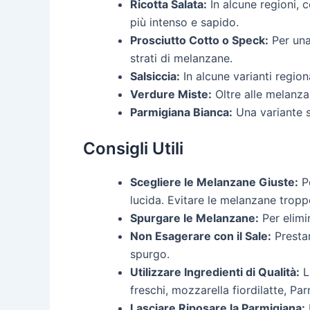
Ricotta Salata:
In alcune regioni, c
più intenso e sapido.
Prosciutto Cotto o Speck:
Per una
strati di melanzane.
Salsiccia:
In alcune varianti region
Verdure Miste:
Oltre alle melanza
Parmigiana Bianca:
Una variante s
Consigli Utili
Scegliere le Melanzane Giuste:
Pe
lucida. Evitare le melanzane tro
Spurgare le Melanzane:
Per elimi
Non Esagerare con il Sale:
Prestar
spurgo.
Utilizzare Ingredienti di Qualità:
La
freschi, mozzarella fiordilatte, Pa
Lasciare Riposare la Parmigiana: