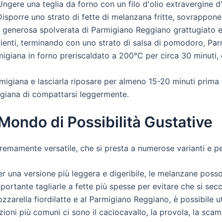
ngere una teglia da forno con un filo d'olio extravergine d'o
Disporre uno strato di fette di melanzana fritte, sovrappon
a generosa spolverata di Parmigiano Reggiano grattugiato e 
redienti, terminando con uno strato di salsa di pomodoro, Pa
migiana in forno preriscaldato a 200°C per circa 30 minuti, 
igiana e lasciarla riposare per almeno 15-20 minuti prima d
igiana di compattarsi leggermente.
 Mondo di Possibilità Gustative
remamente versatile, che si presta a numerose varianti e pe
r una versione più leggera e digeribile, le melanzane posso
mportante tagliarle a fette più spesse per evitare che si sec
zzarella fiordilatte e al Parmigiano Reggiano, è possibile uti
ioni più comuni ci sono il caciocavallo, la provola, la scam