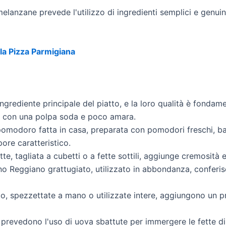
melanzane prevede l'utilizzo di ingredienti semplici e genui
la Pizza Parmigiana
rediente principale del piatto, e la loro qualità è fondament
e, con una polpa soda e poco amara.
omodoro fatta in casa, preparata con pomodori freschi, basi
pore caratteristico.
te, tagliata a cubetti o a fette sottili, aggiunge cremosità 
no Reggiano grattugiato, utilizzato in abbondanza, conferis
sco, spezzettate a mano o utilizzate intere, aggiungono un 
a prevedono l'uso di uova sbattute per immergere le fette d