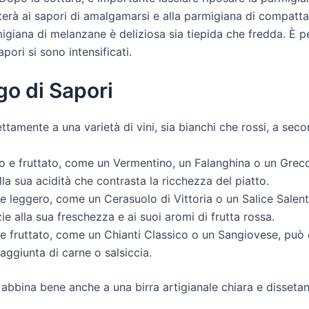
tterà ai sapori di amalgamarsi e alla parmigiana di compatt
giana di melanzane è deliziosa sia tiepida che fredda. È pe
pori si sono intensificati.
o di Sapori
amente a una varietà di vini, sia bianchi che rossi, a secon
 e fruttato, come un Vermentino, un Falanghina o un Greco 
la sua acidità che contrasta la ricchezza del piatto.
 leggero, come un Cerasuolo di Vittoria o un Salice Salent
 alla sua freschezza e ai suoi aromi di frutta rossa.
e fruttato, come un Chianti Classico o un Sangiovese, può 
'aggiunta di carne o salsiccia.
i abbina bene anche a una birra artigianale chiara e disseta