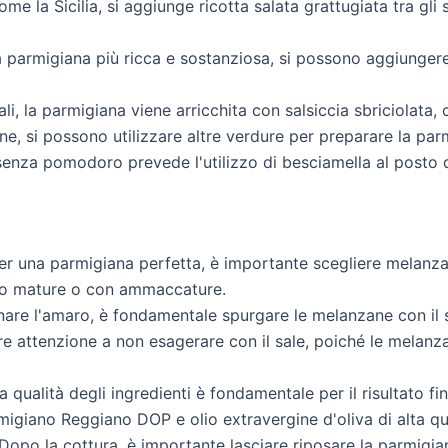
ome la Sicilia, si aggiunge ricotta salata grattugiata tra gl
 parmigiana più ricca e sostanziosa, si possono aggiungere 
ali, la parmigiana viene arricchita con salsiccia sbriciolata
ne, si possono utilizzare altre verdure per preparare la pa
enza pomodoro prevede l'utilizzo di besciamella al posto 
r una parmigiana perfetta, è importante scegliere melanzan
ppo mature o con ammaccature.
nare l'amaro, è fondamentale spurgare le melanzane con il 
e attenzione a non esagerare con il sale, poiché le melanza
 qualità degli ingredienti è fondamentale per il risultato f
rmigiano Reggiano DOP e olio extravergine d'oliva di alta qu
Dopo la cottura, è importante lasciare riposare la parmigi