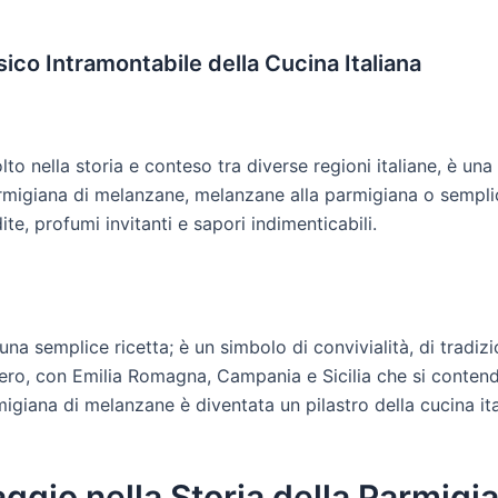
ico Intramontabile della Cucina Italiana
o nella storia e conteso tra diverse regioni italiane, è una
armigiana di melanzane, melanzane alla parmigiana o sempl
, profumi invitanti e sapori indimenticabili.
na semplice ricetta; è un simbolo di convivialità, di tradiz
tero, con Emilia Romagna, Campania e Sicilia che si contend
igiana di melanzane è diventata un pilastro della cucina ita
ggio nella Storia della Parmigi