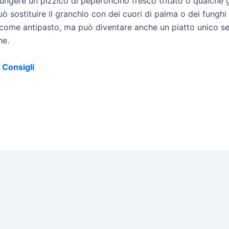
iungere un pizzico di peperoncino fresco tritato o qualche 
ò sostituire il granchio con dei cuori di palma o dei funghi
 come antipasto, ma può diventare anche un piatto unico s
he.
e Consigli