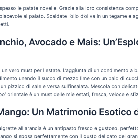
o spesso le patate novelle. Grazie alla loro consistenza com
acevole al palato. Scaldate l’olio d’oliva in un tegame e ag
tti.
anchio, Avocado e Mais: Un’Espl
 è un vero must per l'estate. L’aggiunta di un condimento a
dimento unendo il succo di mezzo lime con un paio di cucch
 pizzico di sale e versa sull’insalata. Mescola con delicatez
o’ orientale è un must delle mie estati, fresca, veloce e sfizi
 Mango: Un Matrimonio Esotico d
igrette all'arancia è un antipasto fresco e gustoso, perfett
ango si sposa perfettamente con il gusto delicato del granc