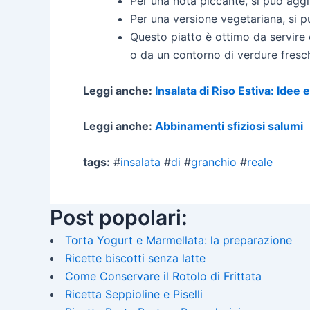
Per una nota piccante, si può agg
Per una versione vegetariana, si pu
Questo piatto è ottimo da servire
o da un contorno di verdure fresc
Leggi anche:
Insalata di Riso Estiva: Idee 
Leggi anche:
Abbinamenti sfiziosi salumi
tags:
#
insalata
#
di
#
granchio
#
reale
Post popolari:
Torta Yogurt e Marmellata: la preparazione
Ricette biscotti senza latte
Come Conservare il Rotolo di Frittata
Ricetta Seppioline e Piselli