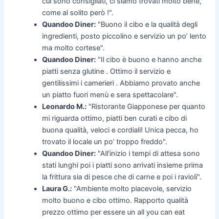
cui sono consigliati, ci siamo trovati molto bene,
come al solito però !".
Quandoo Diner:
"Buono il cibo e la qualità degli
ingredienti, posto piccolino e servizio un po’ lento
ma molto cortese".
Quandoo Diner:
"Il cibo è buono e hanno anche
piatti senza glutine . Ottimo il servizio e
gentilissimi i camerieri . Abbiamo provato anche
un piatto fuori menù e sera spettacolare".
Leonardo M.:
"Ristorante Giapponese per quanto
mi riguarda ottimo, piatti ben curati e cibo di
buona qualità, veloci e cordiali! Unica pecca, ho
trovato il locale un po’ troppo freddo".
Quandoo Diner:
"All'inizio i tempi di attesa sono
stati lunghi poi i piatti sono arrivati insieme prima
la frittura sia di pesce che di carne e poi i ravioli".
Laura G.:
"Ambiente molto piacevole, servizio
molto buono e cibo ottimo. Rapporto qualità
prezzo ottimo per essere un all you can eat