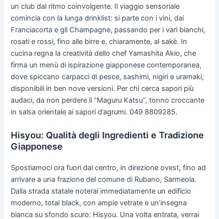
un club dal ritmo coinvolgente. Il viaggio sensoriale
comincia con la lunga drinklist: si parte con i vini, dai
Franciacorta e gli Champagne, passando per i vari bianchi,
rosati e rossi, fino alle birre e, chiaramente, al sakè. In
cucina regna la creatività dello chef Yamashita Akio, che
firma un menù di ispirazione giapponese contemporanea,
dove spiccano carpacci di pesce, sashimi, nigiri e uramaki,
disponibili in ben nove versioni. Per chi cerca sapori più
audaci, da non perdere il “Maguru Katsu”, tonno croccante
in salsa orientale ai sapori d’agrumi. 049 8809285.
Hisyou: Qualità degli Ingredienti e Tradizione
Giapponese
Spostiamoci ora fuori dal centro, in direzione ovest, fino ad
arrivare a una frazione del comune di Rubano, Sarmeola.
Dalla strada statale noterai immediatamente un edificio
moderno, total black, con ampie vetrate e un’insegna
bianca su sfondo scuro: Hisyou. Una volta entrata, verrai