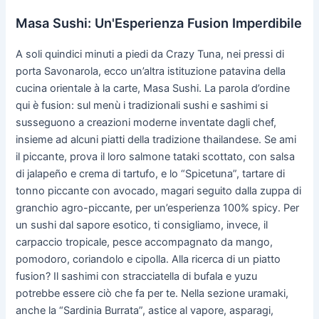
Masa Sushi: Un'Esperienza Fusion Imperdibile
A soli quindici minuti a piedi da Crazy Tuna, nei pressi di
porta Savonarola, ecco un’altra istituzione patavina della
cucina orientale à la carte, Masa Sushi. La parola d’ordine
qui è fusion: sul menù i tradizionali sushi e sashimi si
susseguono a creazioni moderne inventate dagli chef,
insieme ad alcuni piatti della tradizione thailandese. Se ami
il piccante, prova il loro salmone tataki scottato, con salsa
di jalapeño e crema di tartufo, e lo “Spicetuna”, tartare di
tonno piccante con avocado, magari seguito dalla zuppa di
granchio agro-piccante, per un’esperienza 100% spicy. Per
un sushi dal sapore esotico, ti consigliamo, invece, il
carpaccio tropicale, pesce accompagnato da mango,
pomodoro, coriandolo e cipolla. Alla ricerca di un piatto
fusion? Il sashimi con stracciatella di bufala e yuzu
potrebbe essere ciò che fa per te. Nella sezione uramaki,
anche la “Sardinia Burrata”, astice al vapore, asparagi,