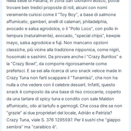
Nella sede di Paltana, in zona San Giovanni Bosco, potrai
trovare ben tredici proposte di roll, alcuni con nomi
veramente curiosi come il “Toy Boy”, a base di salmone
affumicato, gamberi, anelli di calamari, philadelphia,
avocado e salsa agrodolce, o il “Pollo Loco”, con pollo in
tempura (naturalmente), avocado, “special chips”, kewpie
mayo, salsa agrodolce e fuji. Non mancano opzioni
classiche, più vicine alla tradizione nipponica, come nigiri,
hosomaki e sashimi. Da provare anche i “Crazy Burritos” e
la “Crazy Bowl”, da comporre rigorosamente come
preferisci. E se sei alla ricerca di uno snack veloce made in
Crazy Tuna non farti scappare il “Tunamisù”, che non ha
nulla a che vedere con il celebre dessert. Infatti, questo
snack è composto da una base di riso croccante, coperto
da una tartare di spicy tuna e condito con sale Maldon
affumicato, olio al tartufo e germogli. Che cosa dire se non
“grazie” ai due proprietari del locale, Adrián e Patrizia?
Crazy Tuna, viale S. 376 1295597. Per il sushi che “giappo
sembra” ma “caraibico è”.