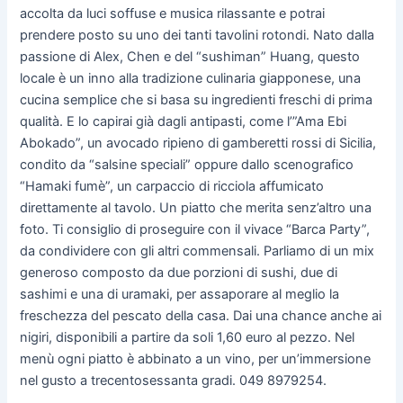
accolta da luci soffuse e musica rilassante e potrai
prendere posto su uno dei tanti tavolini rotondi. Nato dalla
passione di Alex, Chen e del “sushiman” Huang, questo
locale è un inno alla tradizione culinaria giapponese, una
cucina semplice che si basa su ingredienti freschi di prima
qualità. E lo capirai già dagli antipasti, come l’”Ama Ebi
Abokado”, un avocado ripieno di gamberetti rossi di Sicilia,
condito da “salsine speciali” oppure dallo scenografico
“Hamaki fumè”, un carpaccio di ricciola affumicato
direttamente al tavolo. Un piatto che merita senz’altro una
foto. Ti consiglio di proseguire con il vivace “Barca Party”,
da condividere con gli altri commensali. Parliamo di un mix
generoso composto da due porzioni di sushi, due di
sashimi e una di uramaki, per assaporare al meglio la
freschezza del pescato della casa. Dai una chance anche ai
nigiri, disponibili a partire da soli 1,60 euro al pezzo. Nel
menù ogni piatto è abbinato a un vino, per un’immersione
nel gusto a trecentosessanta gradi. 049 8979254.