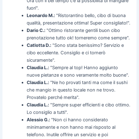
Ora con il bel tempo c’è la possibilità di mangiare
fuori".
Leonardo M.:
"Ristorantino bello, cibo di buona
qualità, presentazione ottima! Super consigliato!".
Dario C.:
"Ottimo ristorante gentili buon cibo
prenotazione tutto ok! torneremo come sempre".
Catlotta D.:
"Sono stata benissimo? Servizio e
cibo eccellente. Consiglio e ci tornerò
sicuramente".
Claudia L.:
"Sempre al top! Hanno aggiunto
nuove pietanze e sono veramente molto buone".
Claudia L.:
"Ne ho provati tanti ma come il sushi
che mangio in questo locale non ne trovo.
Provatelo perché merita".
Claudia L.:
"Sempre super efficienti e cibo ottimo.
Lo consiglio a tutti".
Alessio G.:
"Non ci hanno considerato
minimamente e non hanno mai risposto al
telefono. Inutile offrire un servizio e poi