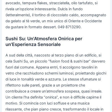
avocado, tempura flakes, stracciatella, olio tartufato, si
rivela un’opzione interessante. Dulcis in fundo
(letteralmente), il tortino di cioccolato caldo, accompagnato
da gelato al tè verde, un mix unico di Oriente e Occidente
da gustare in formato dessert. 049 8713290.
Sushi Su: Un'Atmosfera Onirica per
un'Esperienza Sensoriale
A sud della città, nascosto al terzo piano di un edificio, si
cela Sushi Su, un piccolo “fusion food & sushi bar” davvero
fuori dal comune. Appena entri, ti accolgono tavolini in
vetro che racchiudono schermi luminosi, proiettando giochi
di luce in tonalità verde e azzurra. Le stesse sfumature si
riflettono sulle pareti, grazie a un proiettore che
contribuisce a creare un’atmosfera sospesa, quasi irreale.
Un cliente l’ha definita “onirica”, e non è difficile capirne il
motivo. Si comincia con luci soffuse e una musica
rilassante, che pian piano cresce, trasformando il locale in