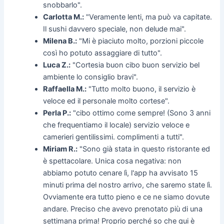
snobbarlo".
Carlotta M.:
"Veramente lenti, ma può va capitate.
Il sushi davvero speciale, non delude mai".
Milena B.:
"Mi è piaciuto molto, porzioni piccole
così ho potuto assaggiare di tutto".
Luca Z.:
"Cortesia buon cibo buon servizio bel
ambiente lo consiglio bravi".
Raffaella M.:
"Tutto molto buono, il servizio è
veloce ed il personale molto cortese".
Perla P.:
"cibo ottimo come sempre! (Sono 3 anni
che frequentiamo il locale) servizio veloce e
camerieri gentilissimi. complimenti a tutti".
Miriam R.:
"Sono già stata in questo ristorante ed
è spettacolare. Unica cosa negativa: non
abbiamo potuto cenare lì, l'app ha avvisato 15
minuti prima del nostro arrivo, che saremo state lì.
Ovviamente era tutto pieno e ce ne siamo dovute
andare. Preciso che avevo prenotato più di una
settimana prima! Proprio perché so che qui è