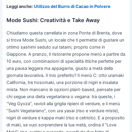
Leggi anche:
Utilizzo del Burro di Cacao in Polvere
Mode Sushi: Creatività e Take Away
Chiudiamo questa carrellata in zona Ponte di Brenta, dove
si trova Mode Sushi, un locale che ti permette di gustare un
ottimo sashimi seduto sul tatami, proprio come in
Giappone. A pranzo, il ristorante propone menù a partire da
10 euro, con combinazioni di specialità ittiche perfette per
una pausa leggera ma appagante, giusto a metà della
giornata lavorativa. Il mio preferito? Il menù C: otto uramaki
California, tre hosomaki, una porzione di nigiri e insalata
mista. Non mancano le opzioni plant-based, pensate per
chi segue una dieta vegetariana o vegana: tra queste, i
“Veg Gyoza”, ravioli alla griglia ripieni di verdure, e il menù
“Sushi Vegetariano”, con ura yasai (riso e verdure miste),
nigiri di verdure e kappa maki (riso e cetriolo). E a proposito
di maki, se vuoi sorprendere la tua metà, ordina il "Love