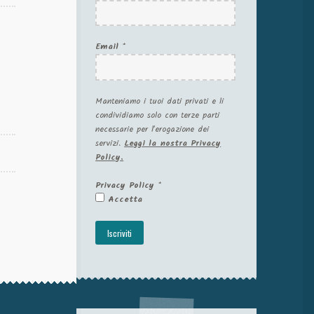
Email
*
Manteniamo i tuoi dati privati e li
condividiamo solo con terze parti
necessarie per l'erogazione dei
servizi.
Leggi la nostra Privacy
Policy.
Privacy Policy
*
Accetta