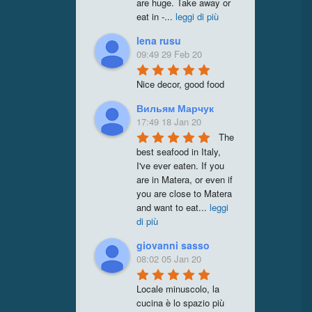
are huge. Take away or 
eat in -
...
leggi di più
lena rusu
09:49 29 Feb 20
Nice decor, good food
Вильям Марчук
17:49 18 Jan 20
The 
best seafood in Italy, 
I've ever eaten. If you 
are in Matera, or even if 
you are close to Matera 
and want to eat
...
leggi
di più
giovanni sasso
08:02 05 Jan 20
Locale minuscolo, la 
cucina è lo spazio più 