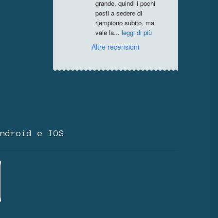
grande, quindi i pochi 
posti a sedere di 
riempiono subito, ma 
vale la
...
leggi di più
Altre recensioni
ndroid e IOS