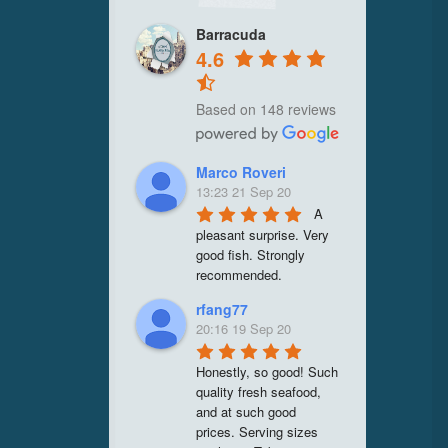
Barracuda
4.6
Based on 148 reviews
Marco Roveri
13:23 21 Sep 20
A 
pleasant surprise. Very 
good fish. Strongly 
recommended.
rfang77
20:16 19 Sep 20
Honestly, so good! Such 
quality fresh seafood, 
and at such good 
prices. Serving sizes 