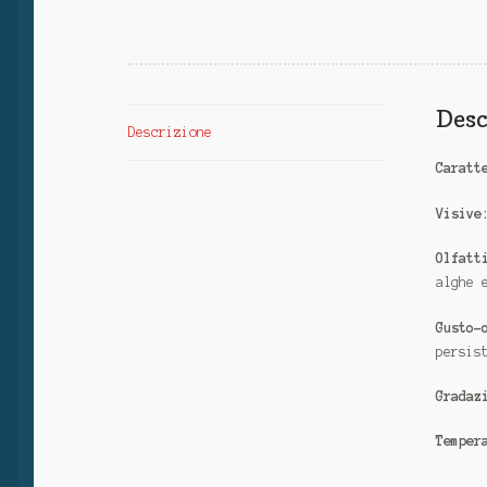
Desc
Descrizione
Caratt
Visive
Olfatt
alghe 
Gusto-
persis
Gradaz
Temper