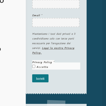
Email
*
Manteniamo i tuoi dati privati e li
condividiamo solo con terze parti
necessarie per l'erogazione dei
o
servizi.
Leggi la nostra Privacy
Policy.
Privacy Policy
*
Accetta