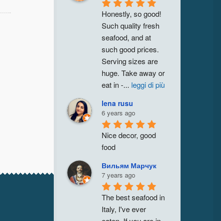
Honestly, so good! 
Such quality fresh 
seafood, and at 
such good prices. 
Serving sizes are 
huge. Take away or 
eat in -
...
leggi di più
lena rusu
6 years ago
Nice decor, good 
food
Вильям Марчук
7 years ago
The best seafood in 
Italy, I've ever 
eaten. If you are in 