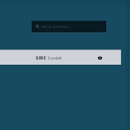
Cerca
0,00
€
0 prodotti