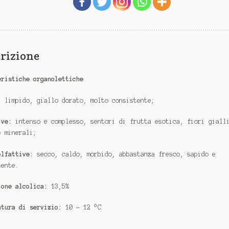
rizione
eristiche organolettiche
:
limpido, giallo dorato, molto consistente;
ive:
intenso e complesso, sentori di frutta esotica, fiori giall
e minerali;
olfattive:
secco, caldo, morbido, abbastanza fresco, sapido e
tente.
ione alcolica:
13,5%
atura di servizio:
10 – 12 °C