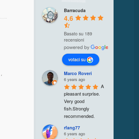
Barracuda
4.6
Basato su 189
recensioni
votaci su
Marco Roveri
i,
6 years ago
A 
pleasant surprise. 
Very good 
fish.Strongly 
recommended.
rfang77
6 years ago