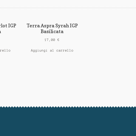
lot IGP
Terra Aspra Syrah IGP
a
Basilicata
17,00
€
rrello
Aggiungi al carrello