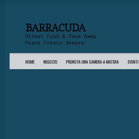
BARRACUDA
Street Food & Take Away
Pesce Fresco Sempre!
HOME
NEGOZIO
PRENOTA UNA CAMERA A MATERA
EVENT