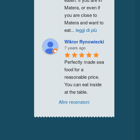
Matera, or even if 
you are close to 
Matera and want to 
eat
...
leggi di più
Wiktor Rynowiecki
7 years ago
Perfectly made sea 
food for a 
reasonable price. 
You can eat inside 
at the table.
Altre recensioni