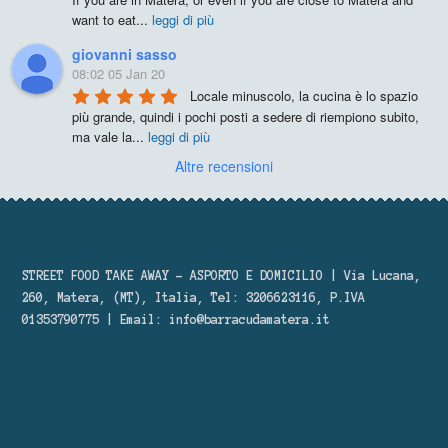
want to eat
...
leggi di più
giovanni sasso
08:02 05 Jan 20
Locale minuscolo, la cucina è lo spazio 
più grande, quindi i pochi posti a sedere di riempiono subito, 
ma vale la
...
leggi di più
Altre recensioni
STREET FOOD TAKE AWAY – ASPORTO E DOMICILIO | Via Lucana,
260, Matera, (MT), Italia, Tel: 3206623116, P.IVA
01353790775 | Email:
info@barracudamatera.it