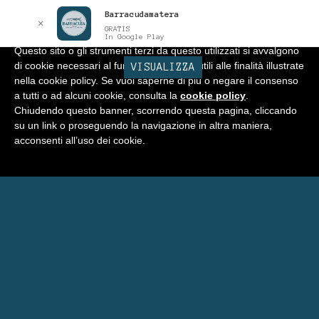
Barracudamatera
Informativa
x
✕
GRATIS
In Google Play
Questo sito o gli strumenti terzi da questo utilizzati si avvalgono
di cookie necessari al funzionamento ed utili alle finalità illustrate
BARRACUDA
VISUALIZZA
Vai
Vai
Menu
nella cookie policy. Se vuoi saperne di più o negare il consenso
alla
al
a tutti o ad alcuni cookie, consulta la
cookie policy
.
navigazione
contenuto
Home
Chiudendo questo banner, scorrendo questa pagina, cliccando
su un link o proseguendo la navigazione in altra maniera,
Negozio
acconsenti all’uso dei cookie.
Espandi
Programma Punti Fedeltà
il
menu
Carrello
child
Eventi Barracuda
Consigli
Blog