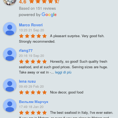
4.6
Based on 151 reviews
Marco Roveri
13:23 21 Sep 20
A pleasant surprise. Very good fish. 
Strongly recommended.
rfang77
20:16 19 Sep 20
Honestly, so good! Such quality fresh 
seafood, and at such good prices. Serving sizes are huge. 
Take away or eat in -
...
leggi di più
lena rusu
09:49 29 Feb 20
Nice decor, good food
Вильям Марчук
17:49 18 Jan 20
The best seafood in Italy, I've ever eaten. 
If you are in Matera, or even if you are close to Matera and 