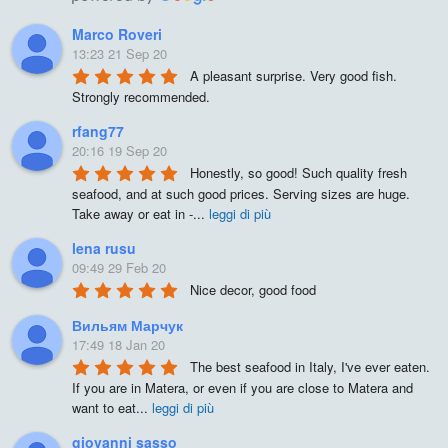
Marco Roveri
13:23 21 Sep 20
A pleasant surprise. Very good fish. 
Strongly recommended.
rfang77
20:16 19 Sep 20
Honestly, so good! Such quality fresh 
seafood, and at such good prices. Serving sizes are huge. 
Take away or eat in -
...
leggi di più
lena rusu
09:49 29 Feb 20
Nice decor, good food
Вильям Марчук
17:49 18 Jan 20
The best seafood in Italy, I've ever eaten. 
If you are in Matera, or even if you are close to Matera and 
want to eat
...
leggi di più
giovanni sasso