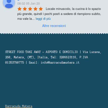
08:02 05 Jan 20
Locale minuscolo, la cucina è lo spazio 
più grande, quindi i pochi posti a sedere di riempiono subito, 
ma vale la
...
leggi di più
Altre recensioni
STREET FOOD TAKE AWAY – ASPORTO E DOMICILIO | Via Lucana,
260, Matera, (MT), Italia, Tel: 3206623116, P.IVA
01353790775 | Email:
info@barracudamatera.it
Barracuda Matera