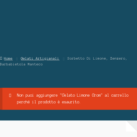
Contattaci
Chi Siamo
Home
Gelati Artigianali
Sorbetto Di Limone, Zenzero,
Barbabietola Manteco
Non puoi aggiungere "Gelato Limone Grom" al carrello
perché il prodotto è esaurito.