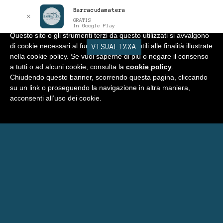
Barracudamatera
Informativa
x
✕
GRATIS
In Google Play
Questo sito o gli strumenti terzi da questo utilizzati si avvalgono
di cookie necessari al funzionamento ed utili alle finalità illustrate
BARRACUDA
VISUALIZZA
Vai
Vai
Menu
nella cookie policy. Se vuoi saperne di più o negare il consenso
alla
al
a tutti o ad alcuni cookie, consulta la
cookie policy
.
navigazione
contenuto
Home
Chiudendo questo banner, scorrendo questa pagina, cliccando
su un link o proseguendo la navigazione in altra maniera,
Negozio
acconsenti all’uso dei cookie.
Espandi
Programma Punti Fedeltà
il
menu
Carrello
child
Eventi Barracuda
Consigli
Blog