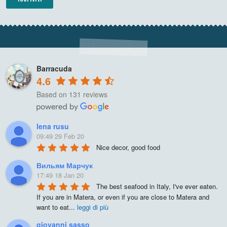
Barracuda
4.6
Based on 131 reviews
lena rusu
09:49 29 Feb 20
Nice decor, good food
Вильям Марчук
17:49 18 Jan 20
The best seafood in Italy, I've ever eaten. 
If you are in Matera, or even if you are close to Matera and 
want to eat
...
leggi di più
giovanni sasso