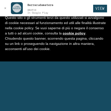
Barracudamatera
Informativa
x
✕
VIEW
GRATIS
In Google Play
Questo sito o gli strumenti terzi da questo utilizzati si avvalgono
di cookie necessari al funzionamento ed utili alle finalità illustrate
BARRACUDA
Vai
Vai
Menu
nella cookie policy. Se vuoi saperne di più o negare il consenso
alla
al
a tutti o ad alcuni cookie, consulta la
cookie policy
.
navigazione
contenuto
Home
Chiudendo questo banner, scorrendo questa pagina, cliccando
su un link o proseguendo la navigazione in altra maniera,
Negozio
acconsenti all’uso dei cookie.
Espandi
Programma Punti Fedeltà
il
menu
Menu’ Barracuda
child
Carrello
Eventi Barracuda
Consigli