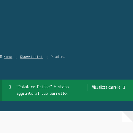
Blog
Contattaci
Chi Siamo
Home
Stuzzichini
Piadina
Visualizza carrello
“Patatine Fritte” è stato
aggiunto al tuo carrello.