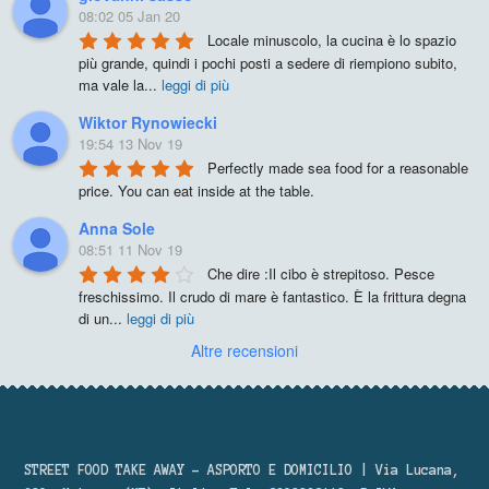
08:02 05 Jan 20
Locale minuscolo, la cucina è lo spazio 
più grande, quindi i pochi posti a sedere di riempiono subito, 
ma vale la
...
leggi di più
Wiktor Rynowiecki
19:54 13 Nov 19
Perfectly made sea food for a reasonable 
price. You can eat inside at the table.
Anna Sole
08:51 11 Nov 19
Che dire :Il cibo è strepitoso. Pesce 
freschissimo. Il crudo di mare è fantastico. È la frittura degna 
di un
...
leggi di più
Altre recensioni
STREET FOOD TAKE AWAY – ASPORTO E DOMICILIO | Via Lucana,