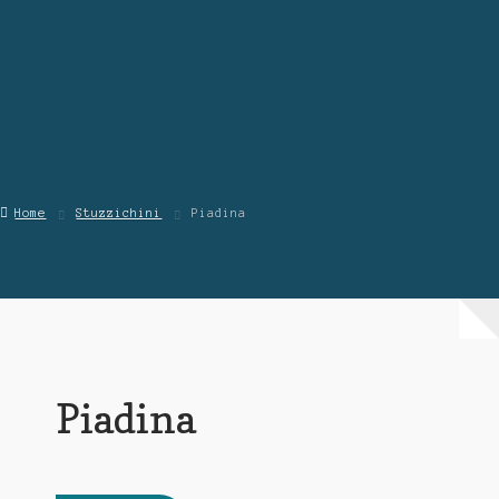
Blog
Contattaci
Chi Siamo
Home
Stuzzichini
Piadina
Piadina