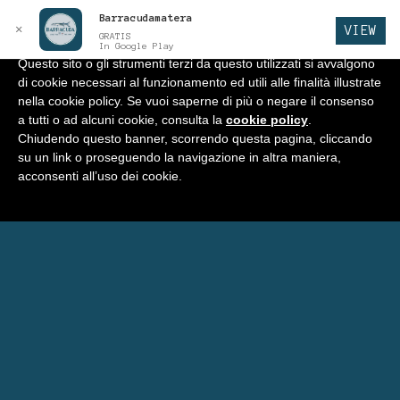
Barracudamatera
Informativa
x
✕
VIEW
GRATIS
In Google Play
Questo sito o gli strumenti terzi da questo utilizzati si avvalgono
di cookie necessari al funzionamento ed utili alle finalità illustrate
BARRACUDA
Vai
Vai
Menu
nella cookie policy. Se vuoi saperne di più o negare il consenso
alla
al
a tutti o ad alcuni cookie, consulta la
cookie policy
.
navigazione
contenuto
Home
Chiudendo questo banner, scorrendo questa pagina, cliccando
su un link o proseguendo la navigazione in altra maniera,
Negozio
acconsenti all’uso dei cookie.
Espandi
Programma Punti Fedeltà
il
menu
Menu’ Barracuda
child
Carrello
Eventi Barracuda
Consigli