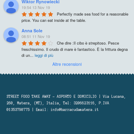
Wiktor Rynowiecki
19:54 13 Nov 19
Perfectly made sea food for a reasonable 
price. You can eat inside at the table.
Anna Sole
08:51 11 Nov 19
Che dire :Il cibo è strepitoso. Pesce 
freschissimo. Il crudo di mare è fantastico. È la frittura degna 
di un
...
leggi di più
Altre recensioni
STREET FOOD TAKE AWAY – ASPORTO E DOMICILIO | Via Lucana,
260, Matera, (MT), Italia, Tel: 3206623116, P.IVA
01353790775 | Email:
info@barracudamatera.it