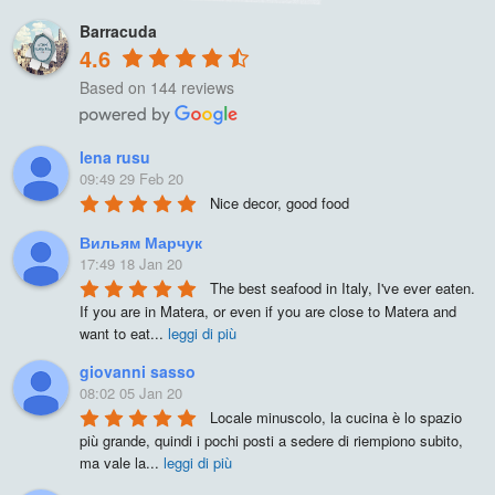
Barracuda
4.6
Based on 144 reviews
lena rusu
09:49 29 Feb 20
Nice decor, good food
Вильям Марчук
17:49 18 Jan 20
The best seafood in Italy, I've ever eaten. 
If you are in Matera, or even if you are close to Matera and 
want to eat
...
leggi di più
giovanni sasso
08:02 05 Jan 20
Locale minuscolo, la cucina è lo spazio 
più grande, quindi i pochi posti a sedere di riempiono subito, 
ma vale la
...
leggi di più