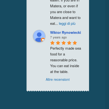
Matera, or even if 
you are close to 
Matera and want to 
eat
...
leggi di più
Wiktor Rynowiecki
7 years ago
Perfectly made sea 
food for a 
reasonable price. 
You can eat inside 
at the table.
Altre recensioni