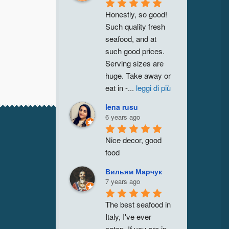
Honestly, so good! 
Such quality fresh 
seafood, and at 
such good prices. 
Serving sizes are 
huge. Take away or 
eat in -
...
leggi di più
lena rusu
6 years ago
Nice decor, good 
food
Вильям Марчук
7 years ago
The best seafood in 
Italy, I've ever 
eaten. If you are in 