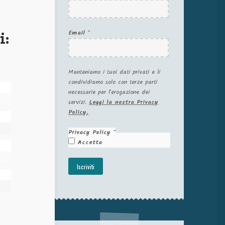
Email
*
i:
Manteniamo i tuoi dati privati e li
condividiamo solo con terze parti
necessarie per l'erogazione dei
servizi.
Leggi la nostra Privacy
Policy.
Privacy Policy
*
Accetta