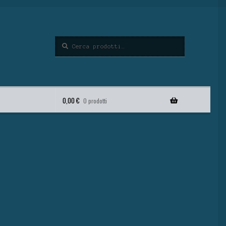
Cerca
0,00
€
0 prodotti