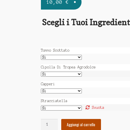
10,00
€
Scegli i Tuoi Ingredient
Tonno Scottato
Cipolla Di Tropea Agrodolce
Capperi
Stracciatella
Svuota
Aggiungi al carrello