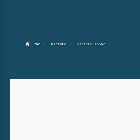
Home
Insalate
Insalata Tonno