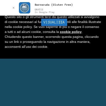
Barracuda (Gluten Free)
Informativa
x
✕
GRATIS
In Google Play
Questo sito o gli strumenti terzi da questo utilizzati si avvalgono
di cookie necessari al funzionamento ed utili alle finalità illustrate
BARRACUDA
VISUALIZZA
Menu
nella cookie policy. Se vuoi saperne di più o negare il consenso
a tutti o ad alcuni cookie, consulta la
cookie policy
.
Home
Chiudendo questo banner, scorrendo questa pagina, cliccando
su un link o proseguendo la navigazione in altra maniera,
Negozio
acconsenti all’uso dei cookie.
Carrello
Prenota Una Camera a Matera
Eventi Barracuda
Consigli
Blog