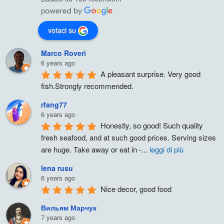
votaci su
Marco Roveri
6 years ago
A pleasant surprise. Very good 
fish.Strongly recommended.
rfang77
6 years ago
Honestly, so good! Such quality 
fresh seafood, and at such good prices. Serving sizes 
are huge. Take away or eat in -
...
leggi di più
lena rusu
6 years ago
Nice decor, good food
Вильям Марчук
7 years ago