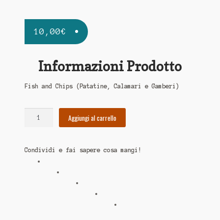
10,00
€
Informazioni Prodotto
Fish and Chips (Patatine, Calamari e Gamberi)
Fish
Aggiungi al carrello
and
Chips
Calamari
Condividi e fai sapere cosa mangi!
e
Gamberi
quantità