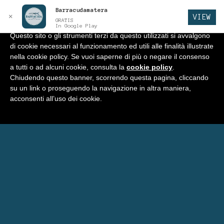
Barracudamatera
Informativa
x
✕
VIEW
GRATIS
In Google Play
Questo sito o gli strumenti terzi da questo utilizzati si avvalgono
di cookie necessari al funzionamento ed utili alle finalità illustrate
BARRACUDA
Vai
Vai
Menu
nella cookie policy. Se vuoi saperne di più o negare il consenso
alla
al
a tutti o ad alcuni cookie, consulta la
cookie policy
.
navigazione
contenuto
Home
Chiudendo questo banner, scorrendo questa pagina, cliccando
su un link o proseguendo la navigazione in altra maniera,
Negozio
acconsenti all’uso dei cookie.
Espandi
Programma Punti Fedeltà
il
menu
Menu’ Barracuda
child
Carrello
Eventi Barracuda
Consigli