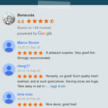
Barracuda
4.6
Based on 148 reviews
Marco Roveri
13:23 21 Sep 20
A pleasant surprise. Very good fish. 
Strongly recommended.
rfang77
20:16 19 Sep 20
Honestly, so good! Such quality fresh 
seafood, and at such good prices. Serving sizes are huge. 
Take away or eat in -
...
leggi di più
lena rusu
09:49 29 Feb 20
Nice decor, good food