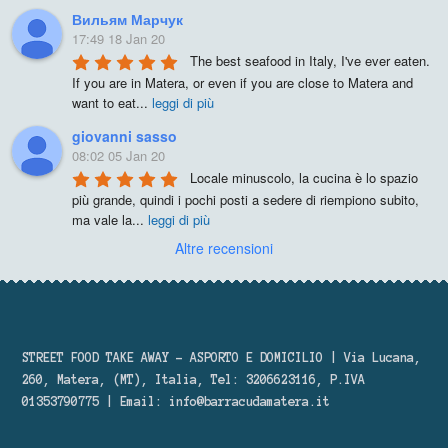
Вильям Марчук
17:49 18 Jan 20
The best seafood in Italy, I've ever eaten. 
If you are in Matera, or even if you are close to Matera and 
want to eat
...
leggi di più
giovanni sasso
08:02 05 Jan 20
Locale minuscolo, la cucina è lo spazio 
più grande, quindi i pochi posti a sedere di riempiono subito, 
ma vale la
...
leggi di più
Altre recensioni
STREET FOOD TAKE AWAY – ASPORTO E DOMICILIO | Via Lucana,
260, Matera, (MT), Italia, Tel: 3206623116, P.IVA
01353790775 | Email:
info@barracudamatera.it