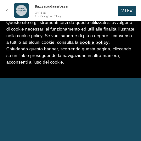
Barracudamatera
Informativa
x
✕
VIEW
GRATIS
In Google Play
Questo sito o gli strumenti terzi da questo utilizzati si avvalgono
di cookie necessari al funzionamento ed utili alle finalità illustrate
BARRACUDA
Vai
Vai
Menu
nella cookie policy. Se vuoi saperne di più o negare il consenso
alla
al
a tutti o ad alcuni cookie, consulta la
cookie policy
.
navigazione
contenuto
Home
Chiudendo questo banner, scorrendo questa pagina, cliccando
su un link o proseguendo la navigazione in altra maniera,
Negozio
acconsenti all’uso dei cookie.
Espandi
Programma Punti Fedeltà
il
menu
Menu’ Barracuda
child
Carrello
Eventi Barracuda
Consigli