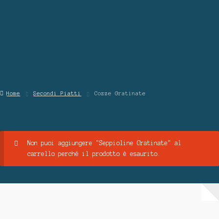
Blog
Contattaci
Chi Siamo
Home
Secondi Piatti
Cozze Gratinate
Non puoi aggiungere "Seppioline Gratinate" al
carrello perché il prodotto è esaurito.