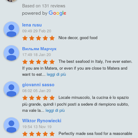
Based on 131 reviews
lena rusu
09:49 29 Feb 20
Nice decor, good food
Вильям Марчук
17:49 18 Jan 20
The best seafood in Italy, I've ever eaten. 
If you are in Matera, or even if you are close to Matera and 
want to eat
...
leggi di più
giovanni sasso
08:02 05 Jan 20
Locale minuscolo, la cucina è lo spazio 
più grande, quindi i pochi posti a sedere di riempiono subito, 
ma vale la
...
leggi di più
Wiktor Rynowiecki
19:54 13 Nov 19
Perfectly made sea food for a reasonable 