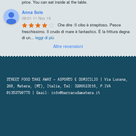
price. You can eat inside at the table.
Anna Sole
08:51 11 Nov 19
Che dire :Il cibo è strepitoso. Pesce 
freschissimo. Il crudo di mare è fantastico. È la frittura degna 
di un
...
leggi di più
Altre recensioni
STREET FOOD TAKE AWAY – ASPORTO E DOMICILIO | Via Lucana,
260, Matera, (MT), Italia, Tel: 3206623116, P.IVA
01353790775 | Email:
info@barracudamatera.it