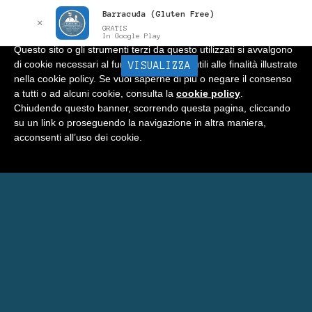
Barracuda (Gluten Free)
Informativa
x
✕
GRATIS
In Google Play
Questo sito o gli strumenti terzi da questo utilizzati si avvalgono
di cookie necessari al funzionamento ed utili alle finalità illustrate
BARRACUDA
VISUALIZZA
Menu
nella cookie policy. Se vuoi saperne di più o negare il consenso
a tutti o ad alcuni cookie, consulta la
cookie policy
.
Home
Chiudendo questo banner, scorrendo questa pagina, cliccando
su un link o proseguendo la navigazione in altra maniera,
Negozio
acconsenti all’uso dei cookie.
Carrello
Prenota Una Camera a Matera
Eventi Barracuda
Consigli
Blog