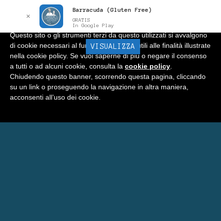
Barracuda (Gluten Free)
Informativa
x
✕
GRATIS
In Google Play
Questo sito o gli strumenti terzi da questo utilizzati si avvalgono
di cookie necessari al funzionamento ed utili alle finalità illustrate
BARRACUDA
VISUALIZZA
Menu
nella cookie policy. Se vuoi saperne di più o negare il consenso
a tutti o ad alcuni cookie, consulta la
cookie policy
.
Home
Chiudendo questo banner, scorrendo questa pagina, cliccando
su un link o proseguendo la navigazione in altra maniera,
Negozio
acconsenti all’uso dei cookie.
Carrello
Prenota Una Camera a Matera
Eventi Barracuda
Consigli
Blog