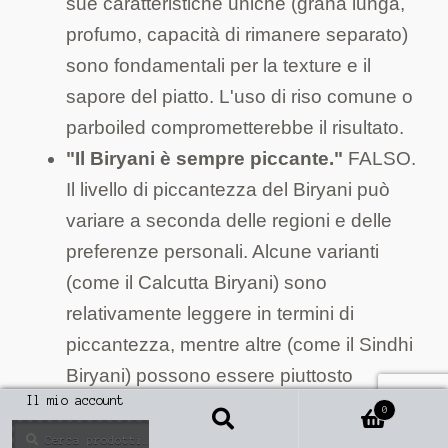
sue caratteristiche uniche (grana lunga,
profumo, capacità di rimanere separato)
sono fondamentali per la texture e il
sapore del piatto. L'uso di riso comune o
parboiled comprometterebbe il risultato.
"Il Biryani è sempre piccante."
FALSO.
Il livello di piccantezza del Biryani può
variare a seconda delle regioni e delle
preferenze personali. Alcune varianti
(come il Calcutta Biryani) sono
relativamente leggere in termini di
piccantezza, mentre altre (come il Sindhi
Biryani) possono essere piuttosto
Il mio account
piccanti. La quantità di peperoncino può
0
Cerca
essere dosata a piacere.