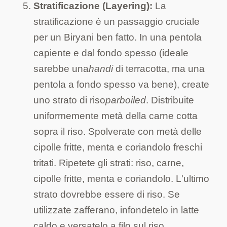
Stratificazione (Layering):
La
stratificazione è un passaggio cruciale
per un Biryani ben fatto. In una pentola
capiente e dal fondo spesso (ideale
sarebbe una
handi
di terracotta, ma una
pentola a fondo spesso va bene), create
uno strato di riso
parboiled
. Distribuite
uniformemente metà della carne cotta
sopra il riso. Spolverate con metà delle
cipolle fritte, menta e coriandolo freschi
tritati. Ripetete gli strati: riso, carne,
cipolle fritte, menta e coriandolo. L'ultimo
strato dovrebbe essere di riso. Se
utilizzate zafferano, infondetelo in latte
caldo e versatelo a filo sul riso.