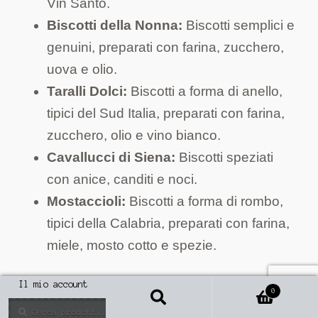
Vin Santo.
Biscotti della Nonna:
Biscotti semplici e
genuini, preparati con farina, zucchero,
uova e olio.
Taralli Dolci:
Biscotti a forma di anello,
tipici del Sud Italia, preparati con farina,
zucchero, olio e vino bianco.
Cavallucci di Siena:
Biscotti speziati
con anice, canditi e noci.
Mostaccioli:
Biscotti a forma di rombo,
tipici della Calabria, preparati con farina,
miele, mosto cotto e spezie.
Esplorare le tradizioni regionali può essere
Il mio account
0
Cerca
un'ottima fonte di ispirazione per creare