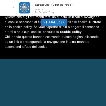
Barracuda (Gluten Free)
Informativa
x
✕
GRATIS
In Google Play
Questo sito o gli strumenti terzi da questo utilizzati si avvalgono
di cookie necessari al funzionamento ed utili alle finalità illustrate
BARRACUDA
VISUALIZZA
Menu
nella cookie policy. Se vuoi saperne di più o negare il consenso
a tutti o ad alcuni cookie, consulta la
cookie policy
.
Home
Chiudendo questo banner, scorrendo questa pagina, cliccando
su un link o proseguendo la navigazione in altra maniera,
Negozio
acconsenti all’uso dei cookie.
Carrello
Prenota Una Camera a Matera
Eventi Barracuda
Consigli
Blog