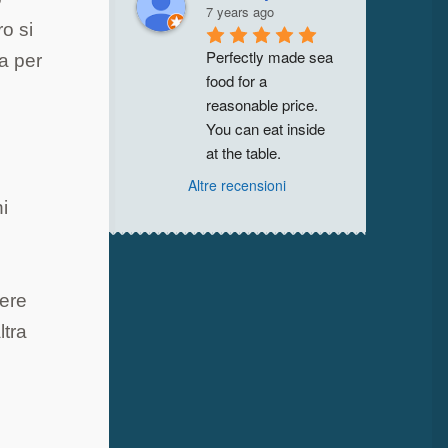
7 years ago
ro si
Perfectly made sea 
na per
food for a 
reasonable price. 
You can eat inside 
at the table.
Altre recensioni
i
nere
ltra