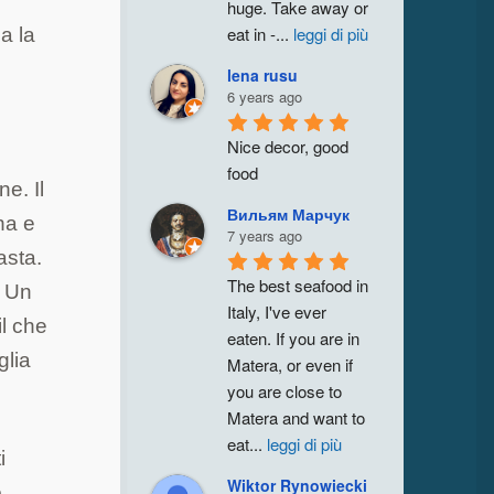
huge. Take away or 
eat in -
...
leggi di più
za la
lena rusu
6 years ago
Nice decor, good 
food
e. Il
Вильям Марчук
na e
7 years ago
asta.
The best seafood in 
. Un
Italy, I've ever 
l che
eaten. If you are in 
glia
Matera, or even if 
you are close to 
Matera and want to 
eat
...
leggi di più
i
Wiktor Rynowiecki
o