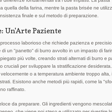
 le differenze fondamentali tra i due impasti. La pasta
 a quella della farina, mentre la pasta brisée ne utiliz
onsistenza finale e sul metodo di preparazione.
e: Un'Arte Paziente
processo laborioso che richiede pazienza e precision
di un "panetto" di burro avvolto in un impasto di fari
egato più volte, creando strati alternati di burro e p
o cruciali per sviluppare la stratificazione desiderata
 velocemente o a temperatura ambiente troppo alta, i
rati. Esistono anche metodi più rapidi, come la "sfo
no raffinato.
eloce da preparare. Gli ingredienti vengono mescolat
neo, che viene poi steso e utilizzato per rivestire l