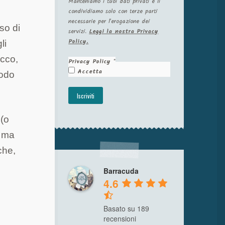
Manteniamo i tuoi dati privati e li
condividiamo solo con terze parti
necessarie per l'erogazione dei
so di
servizi.
Leggi la nostra Privacy
Policy.
li
icco,
Privacy Policy
*
Accetta
modo
 (o
, ma
che,
Barracuda
4.6
Basato su 189
recensioni