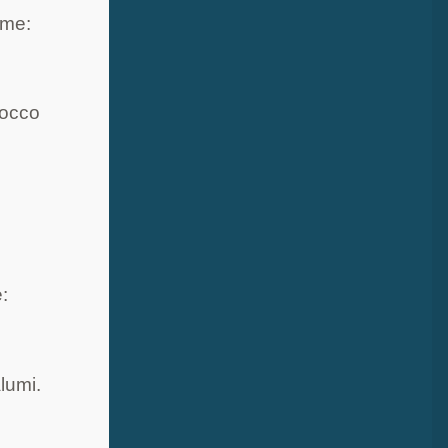
ome:
tocco
:
lumi.