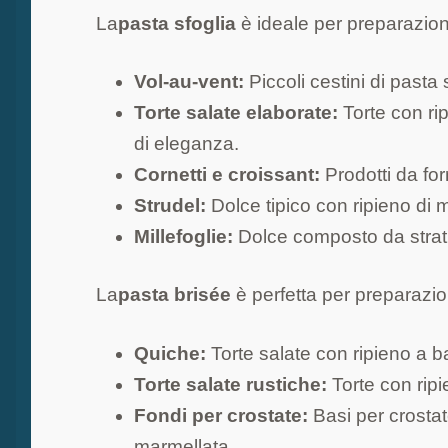
La
pasta sfoglia
è ideale per preparazion
Vol-au-vent:
Piccoli cestini di pasta 
Torte salate elaborate:
Torte con rip
di eleganza.
Cornetti e croissant:
Prodotti da forn
Strudel:
Dolce tipico con ripieno di m
Millefoglie:
Dolce composto da strati 
La
pasta brisée
è perfetta per preparazio
Quiche:
Torte salate con ripieno a 
Torte salate rustiche:
Torte con ripi
Fondi per crostate:
Basi per crostat
marmellata.