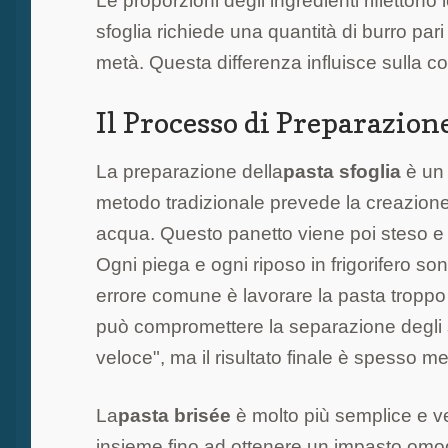
Le proporzioni degli ingredienti riflettono
sfoglia richiede una quantità di burro pari
metà. Questa differenza influisce sulla c
Il Processo di Preparazion
La preparazione della
pasta sfoglia
è un 
metodo tradizionale prevede la creazione 
acqua. Questo panetto viene poi steso e pi
Ogni piega e ogni riposo in frigorifero son
errore comune è lavorare la pasta troppo
può compromettere la separazione degli st
veloce", ma il risultato finale è spesso me
La
pasta brisée
è molto più semplice e v
insieme fino ad ottenere un impasto omoge