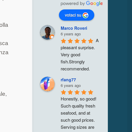
votaci su
olla
Marco Roveri
6 years ago
A 
isca
pleasant surprise. 
enza
Very good 
fish.Strongly 
recommended.
rfang77
6 years ago
le,
Honestly, so good! 
Such quality fresh 
seafood, and at 
such good prices. 
Serving sizes are 