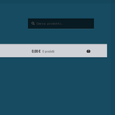
Cerca
0,00
€
0 prodotti