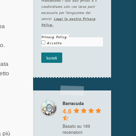
Manteniamo i tuoi dati privati e li
condividiamo solo con terze parti
necessarie per l'erogazione dei
servizi.
Leggi la nostra Privacy
Policy.
una
Privacy Policy
*
Accetta
o.
tata
etto
Barracuda
4.6
Basato su 189
recensioni
a più