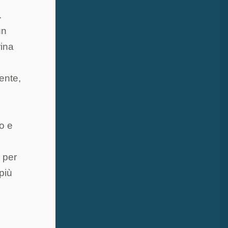
.
un
rina
ente,
to e
e per
più