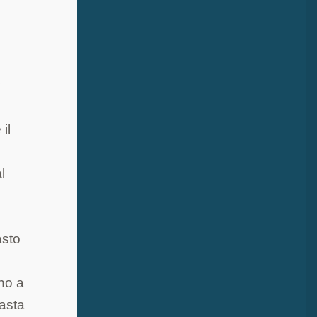
r
il
l
asto
ino a
pasta