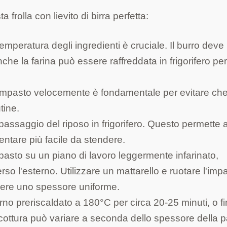
frolla con lievito di birra perfetta:
emperatura degli ingredienti è cruciale. Il burro deve
he la farina può essere raffreddata in frigorifero pe
impasto velocemente è fondamentale per evitare che 
utine.
passaggio del riposo in frigorifero. Questo permette a
iventare più facile da stendere.
pasto su un piano di lavoro leggermente infarinato,
o l'esterno. Utilizzare un mattarello e ruotare l'imp
enere uno spessore uniforme.
orno preriscaldato a 180°C per circa 20-25 minuti, o f
cottura può variare a seconda dello spessore della 