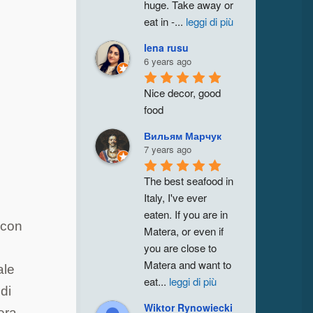
huge. Take away or 
eat in -
...
leggi di più
lena rusu
6 years ago
Nice decor, good 
food
Вильям Марчук
7 years ago
The best seafood in 
Italy, I've ever 
eaten. If you are in 
 con
Matera, or even if 
you are close to 
Matera and want to 
ale
eat
...
leggi di più
 di
Wiktor Rynowiecki
era.