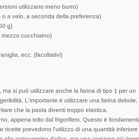
versioni utilizzano meno burro)
o a velo, a seconda della preferenza)
60 g)
rca mezzo cucchiaino)
niglia, ecc. (facoltativi)
ma si può utilizzare anche la farina di tipo 1 per un
eribilità. L'importante è utilizzare una farina debole,
itare che la pasta diventi troppo elastica.
imo, appena tolto dal frigorifero. Questo è fondament
 ricette prevedono l'utilizzo di una quantità inferiore
 olio extravergine d'oliva, per una versione più legg