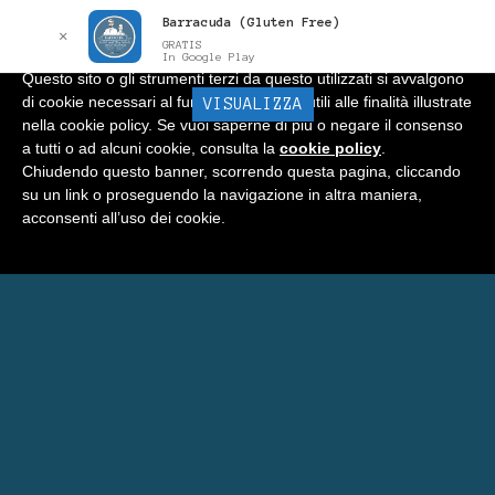
Barracuda (Gluten Free)
Informativa
x
✕
GRATIS
In Google Play
Questo sito o gli strumenti terzi da questo utilizzati si avvalgono
di cookie necessari al funzionamento ed utili alle finalità illustrate
BARRACUDA
VISUALIZZA
Menu
nella cookie policy. Se vuoi saperne di più o negare il consenso
a tutti o ad alcuni cookie, consulta la
cookie policy
.
Home
Chiudendo questo banner, scorrendo questa pagina, cliccando
su un link o proseguendo la navigazione in altra maniera,
Negozio
acconsenti all’uso dei cookie.
Carrello
Prenota Una Camera a Matera
Eventi Barracuda
Consigli
Blog