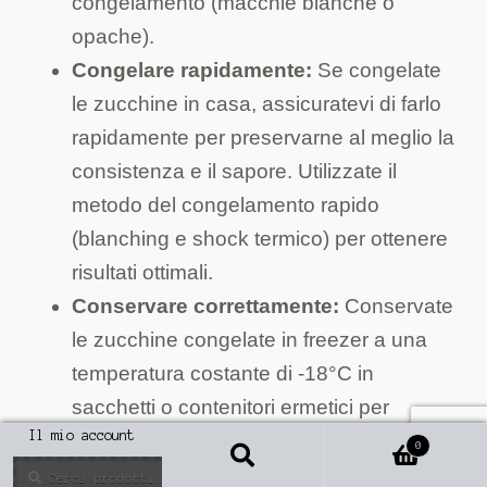
congelamento (macchie bianche o
opache).
Congelare rapidamente:
Se congelate
le zucchine in casa, assicuratevi di farlo
rapidamente per preservarne al meglio la
consistenza e il sapore. Utilizzate il
metodo del congelamento rapido
(blanching e shock termico) per ottenere
risultati ottimali.
Conservare correttamente:
Conservate
le zucchine congelate in freezer a una
temperatura costante di -18°C in
sacchetti o contenitori ermetici per
Il mio account
alimenti, eliminando quanta più aria
0
Cerca
possibile per prevenire bruciature da