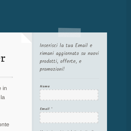
Inserisci la tua Email e
rimani aggiornato su nuovi
er
prodotti, offerte, e
promozioni!
Nome
 in
 la
Email
*
onte