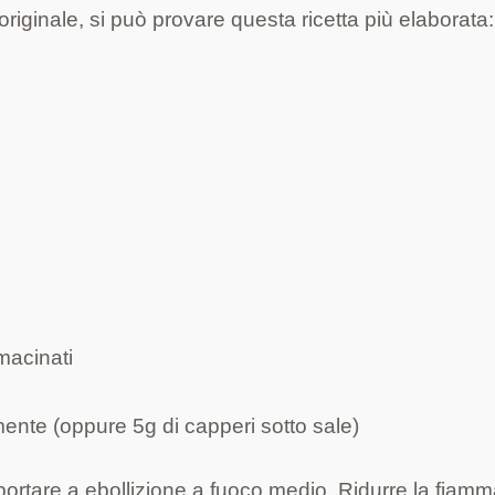
riginale, si può provare questa ricetta più elaborata:
macinati
finemente (oppure 5g di capperi sotto sale)
e portare a ebollizione a fuoco medio. Ridurre la fiam