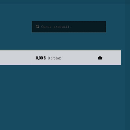
Cerca
0,00
€
0 prodotti