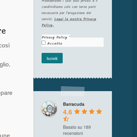
Manteniamo i tuoi dati privati e li
condividiamo solo con terze parti
necessarie per l'erogazione dei
servizi.
Leggi la nostra Privacy
Policy.
re
Privacy Policy
*
Accetta
così
glio,
ppare
Barracuda
4.6
Basato su 189
recensioni
cune