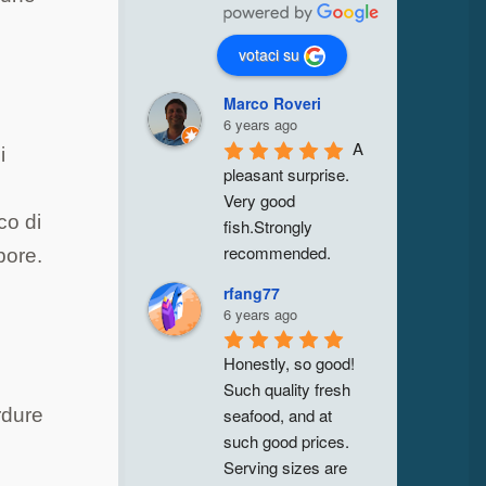
votaci su
Marco Roveri
6 years ago
A 
i
pleasant surprise. 
Very good 
co di
fish.Strongly 
recommended.
pore.
rfang77
6 years ago
Honestly, so good! 
Such quality fresh 
seafood, and at 
rdure
such good prices. 
Serving sizes are 