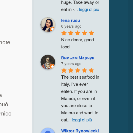
huge. Take away or 
eat in -
...
leggi di più
lena rusu
6 years ago
Nice decor, good 
 note
food
Вильям Марчук
7 years ago
The best seafood in 
Italy, I've ever 
eaten. If you are in 
a
Matera, or even if 
 può
you are close to 
Matera and want to 
amico
eat
...
leggi di più
Wiktor Rynowiecki