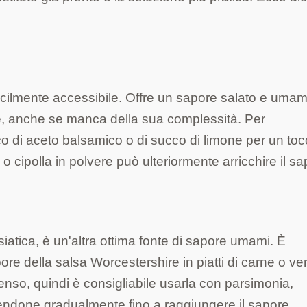
 facilmente accessibile. Offre un sapore salato e umam
re, anche se manca della sua complessità. Per
 di aceto balsamico o di succo di limone per un toc
 o cipolla in polvere può ulteriormente arricchire il sa
iatica, è un'altra ottima fonte di sapore umami. È
pore della salsa Worcestershire in piatti di carne o ve
ntenso, quindi è consigliabile usarla con parsimonia,
endone gradualmente fino a raggiungere il sapore