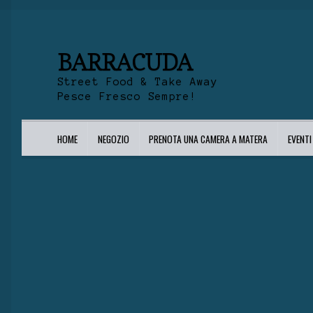
BARRACUDA
Street Food & Take Away
Pesce Fresco Sempre!
HOME
NEGOZIO
PRENOTA UNA CAMERA A MATERA
EVENT