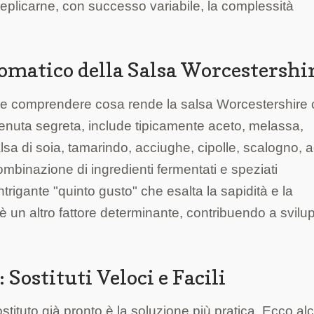
 replicarne, con successo variabile, la complessità
omatico della Salsa Worcestershi
iale comprendere cosa rende la salsa Worcestershire 
enuta segreta, include tipicamente aceto, melassa,
sa di soia, tamarindo, acciughe, cipolle, scalogno, a
ombinazione di ingredienti fermentati e speziati
trigante "quinto gusto" che esalta la sapidità e la
 è un altro fattore determinante, contribuendo a svilu
 Sostituti Veloci e Facili
stituto già pronto è la soluzione più pratica. Ecco al