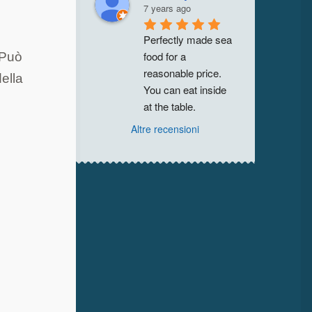
7 years ago
Perfectly made sea 
food for a 
 Può
reasonable price. 
della
You can eat inside 
at the table.
Altre recensioni