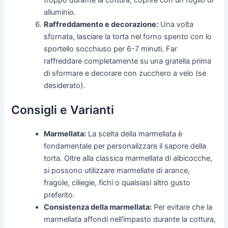
troppo durante la cottura, coprire con un foglio di
alluminio.
Raffreddamento e decorazione:
Una volta
sfornata, lasciare la torta nel forno spento con lo
sportello socchiuso per 6-7 minuti. Far
raffreddare completamente su una gratella prima
di sformare e decorare con zucchero a velo (se
desiderato).
Consigli e Varianti
Marmellata:
La scelta della marmellata è
fondamentale per personalizzare il sapore della
torta. Oltre alla classica marmellata di albicocche,
si possono utilizzare marmellate di arance,
fragole, ciliegie, fichi o qualsiasi altro gusto
preferito.
Consistenza della marmellata:
Per evitare che la
marmellata affondi nell'impasto durante la cottura,