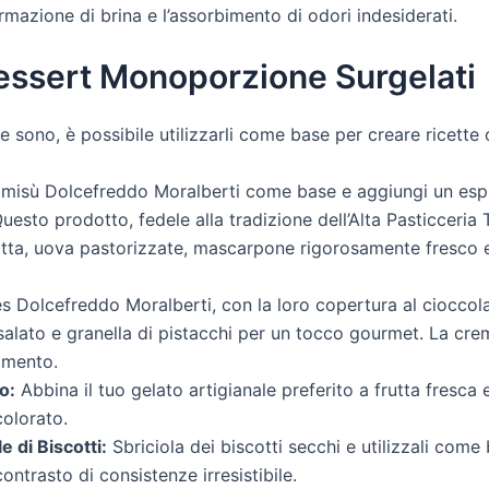
rmazione di brina e l’assorbimento di odori indesiderati.
Dessert Monoporzione Surgelati
e sono, è possibile utilizzarli come base per creare ricette 
iramisù Dolcefreddo Moralberti come base e aggiungi un esp
uesto prodotto, fedele alla tradizione dell’Alta Pasticceria 
tta, uova pastorizzate, mascarpone rigorosamente fresco 
les Dolcefreddo Moralberti, con la loro copertura al ciocc
 salato e granella di pistacchi per un tocco gourmet. La cr
amento.
o:
Abbina il tuo gelato artigianale preferito a frutta fresc
colorato.
 di Biscotti:
Sbriciola dei biscotti secchi e utilizzali com
ntrasto di consistenze irresistibile.