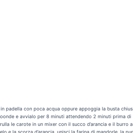
 in padella con poca acqua oppure appoggia la busta chiusa
icroonde e avvialo per 8 minuti attendendo 2 minuti prima di 
frulla le carote in un mixer con il succo d’arancia e il burr
lo e la scorza d’arancia, unisci la farina di mandorle, la pur