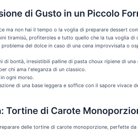
sione di Gusto in un Piccolo Fo
e ma non hai il tempo o la voglia di preparare dessert compl
ini tiramisù, profiteroles e tutto quello che la tua voglia di 
il problema del dolce in caso di una cena improvvisata o ospi
 di bontà, irresistibili palline di pasta choux ripiene di u
per chi ama l'eleganza di un classico.
 in ogni morso.
ione di una base leggera e soffice con il sapore vivace de
a: Tortine di Carote Monoporzi
preparare delle tortine di carote monoporzione, perfette da