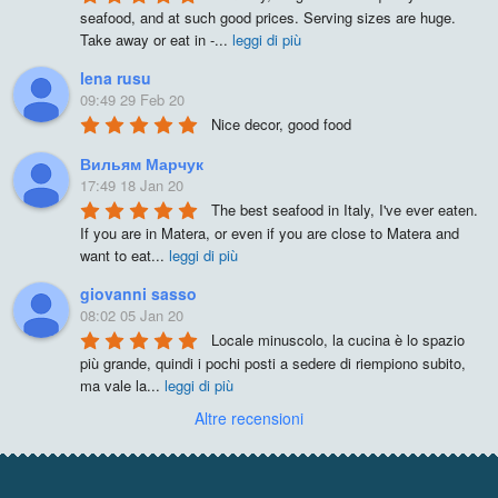
seafood, and at such good prices. Serving sizes are huge. 
Take away or eat in -
...
leggi di più
lena rusu
09:49 29 Feb 20
Nice decor, good food
Вильям Марчук
17:49 18 Jan 20
The best seafood in Italy, I've ever eaten. 
If you are in Matera, or even if you are close to Matera and 
want to eat
...
leggi di più
giovanni sasso
08:02 05 Jan 20
Locale minuscolo, la cucina è lo spazio 
più grande, quindi i pochi posti a sedere di riempiono subito, 
ma vale la
...
leggi di più
Altre recensioni