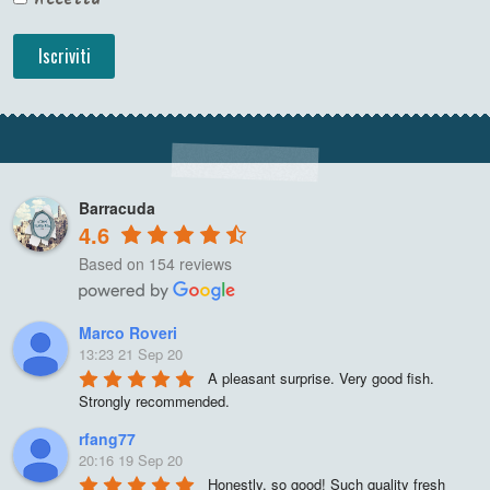
Barracuda
4.6
Based on 154 reviews
Marco Roveri
13:23 21 Sep 20
A pleasant surprise. Very good fish. 
Strongly recommended.
rfang77
20:16 19 Sep 20
Honestly, so good! Such quality fresh 