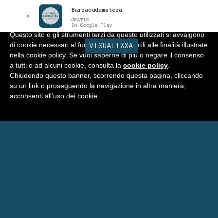
Barracudamatera
Informativa
x
✕
GRATIS
In Google Play
Questo sito o gli strumenti terzi da questo utilizzati si avvalgono
di cookie necessari al funzionamento ed utili alle finalità illustrate
BARRACUDA
VISUALIZZA
Vai
Vai
Menu
nella cookie policy. Se vuoi saperne di più o negare il consenso
alla
al
a tutti o ad alcuni cookie, consulta la
cookie policy
.
navigazione
contenuto
Home
Chiudendo questo banner, scorrendo questa pagina, cliccando
su un link o proseguendo la navigazione in altra maniera,
Negozio
acconsenti all’uso dei cookie.
Espandi
Programma Punti Fedeltà
il
menu
Carrello
child
Eventi Barracuda
Consigli
Blog