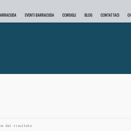
BARRACUDA
EVENTI BARRACUDA
CONSIGLI
BLOG
CONTATTACI
C
ne del risultato