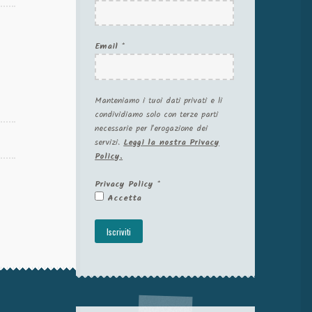
Email
*
Manteniamo i tuoi dati privati e li
condividiamo solo con terze parti
necessarie per l'erogazione dei
servizi.
Leggi la nostra Privacy
Policy.
Privacy Policy
*
Accetta