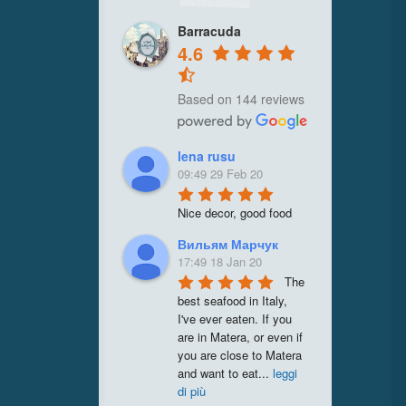
Barracuda
4.6
Based on 144 reviews
lena rusu
09:49 29 Feb 20
Nice decor, good food
Вильям Марчук
17:49 18 Jan 20
The 
best seafood in Italy, 
I've ever eaten. If you 
are in Matera, or even if 
you are close to Matera 
and want to eat
...
leggi
di più