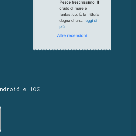
Pesce freschissimo. Il 
crudo di mare è 
fantastico. È la frittura 
degna di un
...
leggi di
più
Altre recensioni
ndroid e IOS