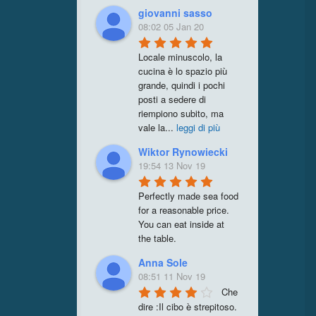
giovanni sasso
08:02 05 Jan 20
Locale minuscolo, la 
cucina è lo spazio più 
grande, quindi i pochi 
posti a sedere di 
riempiono subito, ma 
vale la
...
leggi di più
Wiktor Rynowiecki
19:54 13 Nov 19
Perfectly made sea food 
for a reasonable price. 
You can eat inside at 
the table.
Anna Sole
08:51 11 Nov 19
Che 
dire :Il cibo è strepitoso. 