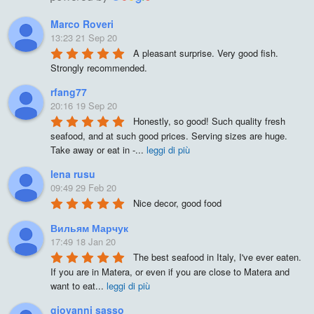
Marco Roveri
13:23 21 Sep 20
A pleasant surprise. Very good fish. 
Strongly recommended.
rfang77
20:16 19 Sep 20
Honestly, so good! Such quality fresh 
seafood, and at such good prices. Serving sizes are huge. 
Take away or eat in -
...
leggi di più
lena rusu
09:49 29 Feb 20
Nice decor, good food
Вильям Марчук
17:49 18 Jan 20
The best seafood in Italy, I've ever eaten. 
If you are in Matera, or even if you are close to Matera and 
want to eat
...
leggi di più
giovanni sasso