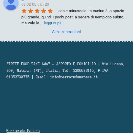
08:02 05 Jan 20
Locale minuscolo, la cucina è lo spazio 
più grande, quindi i pochi posti a sedere di riempiono subito, 
ma vale la
...
leggi di più
Altre recensioni
STREET FOOD TAKE AWAY – ASPORTO E DOMICILIO | Via Lucana,
260, Matera, (MT), Italia, Tel: 3206623116, P.IVA
01353790775 | Email:
info@barracudamatera.it
Barracuda Matera