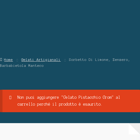
Contattaci
Chi Siamo
Home
Gelati Artigianali
Sorbetto Di Limone, Zenzero,
Barbabietola Manteco
Non puoi aggiungere "Gelato Pistacchio Grom" al
carrello perché il prodotto è esaurito.