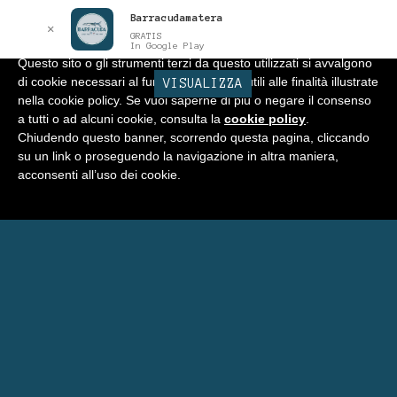
Barracudamatera
Informativa
x
✕
GRATIS
In Google Play
Questo sito o gli strumenti terzi da questo utilizzati si avvalgono
di cookie necessari al funzionamento ed utili alle finalità illustrate
BARRACUDA
VISUALIZZA
Vai
Vai
Menu
nella cookie policy. Se vuoi saperne di più o negare il consenso
alla
al
a tutti o ad alcuni cookie, consulta la
cookie policy
.
navigazione
contenuto
Home
Chiudendo questo banner, scorrendo questa pagina, cliccando
su un link o proseguendo la navigazione in altra maniera,
Negozio
acconsenti all’uso dei cookie.
Espandi
Programma Punti Fedeltà
il
menu
Carrello
child
Eventi Barracuda
Consigli
Blog