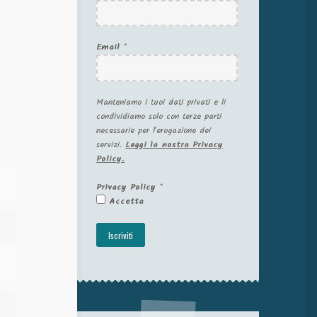
Email
*
Manteniamo i tuoi dati privati e li
condividiamo solo con terze parti
necessarie per l'erogazione dei
servizi.
Leggi la nostra Privacy
Policy.
Privacy Policy
*
Accetta