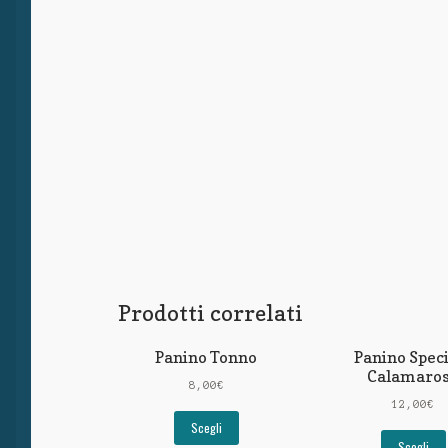
Prodotti correlati
Panino Tonno
Panino Spec
Calamaro
8,00
€
12,00
€
Scegli
Scegli