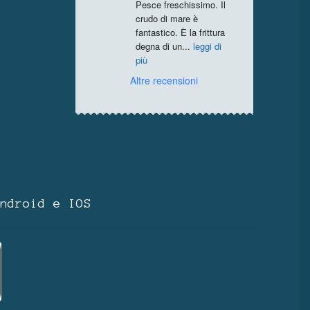
Pesce freschissimo. Il 
crudo di mare è 
fantastico. È la frittura 
degna di un
...
leggi di
più
Altre recensioni
ndroid e IOS