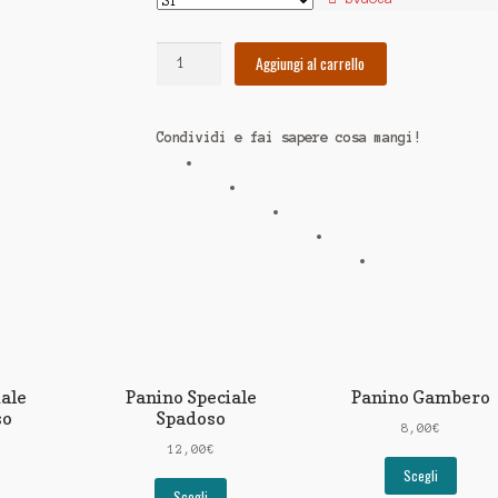
Panino
Aggiungi al carrello
Speciale
Tonnoloso
quantità
Condividi e fai sapere cosa mangi!
iale
Panino Speciale
Panino Gambero
so
Spadoso
8,00
€
12,00
€
Scegli
Scegli