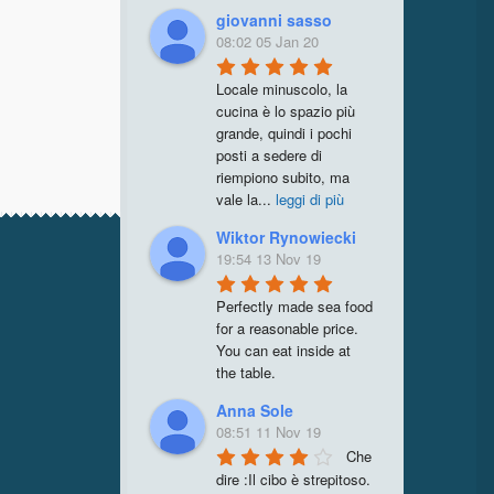
giovanni sasso
08:02 05 Jan 20
Locale minuscolo, la 
cucina è lo spazio più 
grande, quindi i pochi 
posti a sedere di 
riempiono subito, ma 
vale la
...
leggi di più
Wiktor Rynowiecki
19:54 13 Nov 19
Perfectly made sea food 
for a reasonable price. 
You can eat inside at 
the table.
Anna Sole
08:51 11 Nov 19
Che 
dire :Il cibo è strepitoso. 