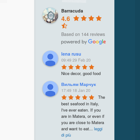
Barracuda
4.6
Based on 144 reviews
lena rusu
09:49 29 Feb 20
Nice decor, good food
Вильям Марчук
17:49 18 Jan 20
The 
best seafood in Italy, 
I've ever eaten. If you 
are in Matera, or even if 
you are close to Matera 
and want to eat
...
leggi
di più