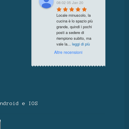
08:02 05 Jan 20
Locale minuscolo, la 
cucina è lo spazio più 
grande, quindi i pochi 
posti a sedere di 
riempiono subito, ma 
vale la
...
leggi di più
Altre recensioni
ndroid e IOS