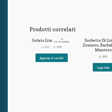
Prodotti correlati
Gelato Limone Grom
Sorbetto Di L
IN OFFERTA!
Zenzero, Barba
4,00
€
3,50
€
Manteco
4,00
€
Aggiungi al carrello
Leggi tutto