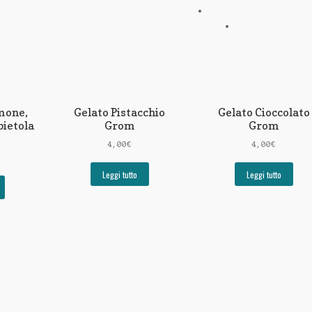
imone,
Gelato Pistacchio
Gelato Cioccolato
bietola
Grom
Grom
4,00
€
4,00
€
Leggi tutto
Leggi tutto