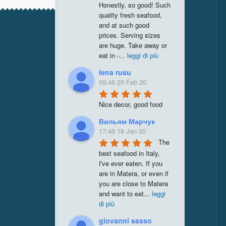
Honestly, so good! Such 
quality fresh seafood, 
and at such good 
prices. Serving sizes 
are huge. Take away or 
eat in -
...
leggi di più
lena rusu
09:49 29 Feb 20
Nice decor, good food
Вильям Марчук
17:49 18 Jan 20
The 
best seafood in Italy, 
I've ever eaten. If you 
are in Matera, or even if 
you are close to Matera 
and want to eat
...
leggi
di più
giovanni sasso