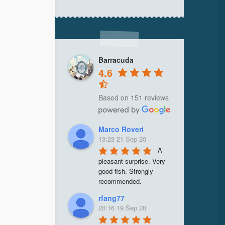
Barracuda
4.6
Based on 151 reviews
Marco Roveri
13:23 21 Sep 20
A 
pleasant surprise. Very 
good fish. Strongly 
recommended.
rfang77
20:16 19 Sep 20