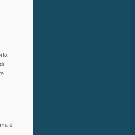
orta
di
te
 ma è