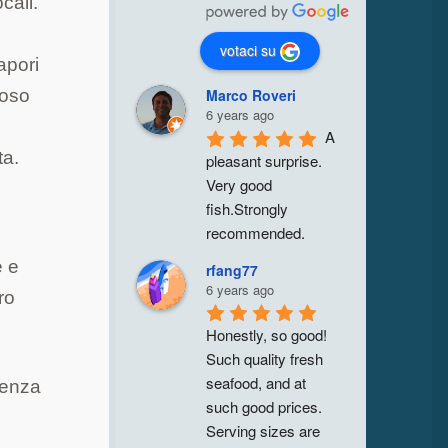
cali.
votaci su
apori
roso
Marco Roveri
6 years ago
A 
ta.
pleasant surprise. 
Very good 
fish.Strongly 
recommended.
e e
rfang77
6 years ago
ro
Honestly, so good! 
Such quality fresh 
seafood, and at 
tenza
such good prices. 
Serving sizes are 