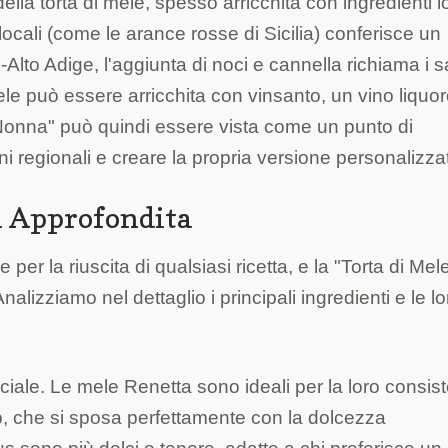
ella torta di mele, spesso arricchita con ingredienti lo
e locali (come le arance rosse di Sicilia) conferisce un
-Alto Adige, l'aggiunta di noci e cannella richiama i s
ele può essere arricchita con vinsanto, un vino liquo
a Nonna" può quindi essere vista come un punto di
ni regionali e creare la propria versione personalizza
si Approfondita
per la riuscita di qualsiasi ricetta, e la "Torta di Mel
lizziamo nel dettaglio i principali ingredienti e le lo
uciale. Le mele Renetta sono ideali per la loro consis
o, che si sposa perfettamente con la dolcezza