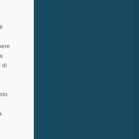
ti
nere
la
 di
sto.
a