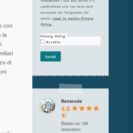
Manteniamo i tuoi dati privati e li
condividiamo solo con terze parti
necessarie per l'erogazione dei
servizi.
Leggi la nostra Privacy
Policy.
re con
 la
Privacy Policy
*
Accetta
i
iliari
zo di
oni
Barracuda
4.6
Basato su 189
recensioni