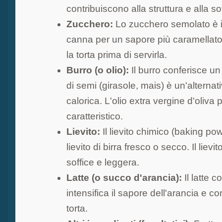
contribuiscono alla struttura e alla soff
Zucchero:
Lo zucchero semolato è il
canna per un sapore più caramellato.
la torta prima di servirla.
Burro (o olio):
Il burro conferisce un
di semi (girasole, mais) è un'alterna
calorica. L'olio extra vergine d'oliva
caratteristico.
Lievito:
Il lievito chimico (baking po
lievito di birra fresco o secco. Il liev
soffice e leggera.
Latte (o succo d'arancia):
Il latte c
intensifica il sapore dell'arancia e c
torta.