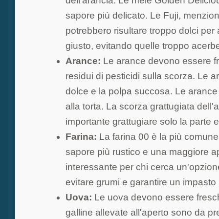
dell'arancia. Le mele Golden Deliciou
sapore più delicato. Le Fuji, menzio
potrebbero risultare troppo dolci per
giusto, evitando quelle troppo acerb
Arance:
Le arance devono essere fre
residui di pesticidi sulla scorza. Le
dolce e la polpa succosa. Le arance 
alla torta. La scorza grattugiata de
importante grattugiare solo la parte 
Farina:
La farina 00 è la più comune,
sapore più rustico e una maggiore appo
interessante per chi cerca un'opzione
evitare grumi e garantire un impasto
Uova:
Le uova devono essere fresch
galline allevate all'aperto sono da pr