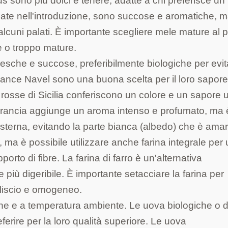
s sono più dolci e tenere, adatte a chi preferisce un
nate nell'introduzione, sono succose e aromatiche, 
 alcuni palati. È importante scegliere mele mature al 
e o troppo mature.
sche e succose, preferibilmente biologiche per evit
 arance Navel sono una buona scelta per il loro sapor
rosse di Sicilia conferiscono un colore e un sapore u
ll'arancia aggiunge un aroma intenso e profumato, ma 
esterna, evitando la parte bianca (albedo) che è amar
 ma è possibile utilizzare anche farina integrale per
rto di fibre. La farina di farro è un'alternativa
 più digeribile. È importante setacciare la farina per
 liscio e omogeneo.
e e a temperatura ambiente. Le uova biologiche o d
eferire per la loro qualità superiore. Le uova