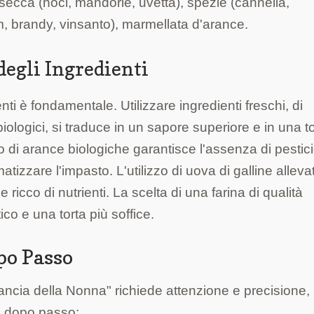
secca (noci, mandorle, uvetta), spezie (cannella,
, brandy, vinsanto), marmellata d'arance.
degli Ingredienti
ti è fondamentale. Utilizzare ingredienti freschi, di
ologici, si traduce in un sapore superiore e in una t
zo di arance biologiche garantisce l'assenza di pestici
atizzare l'impasto. L'utilizzo di uova di galline alleva
 e ricco di nutrienti. La scelta di una farina di qualità
co e una torta più soffice.
po Passo
rancia della Nonna" richiede attenzione e precisione,
so dopo passo: