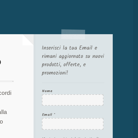
Inserisci la tua Email e
rimani aggiornato su nuovi
o
prodotti, offerte, e
promozioni!
Nome
cordi
lla
Email
*
do