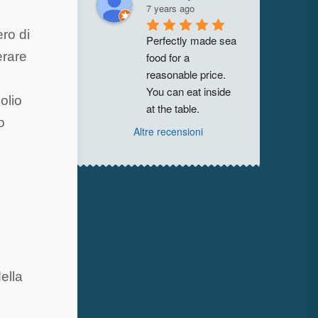
7 years ago
ro di
Perfectly made sea 
erare
food for a 
reasonable price. 
You can eat inside 
olio
at the table.
o
Altre recensioni
della