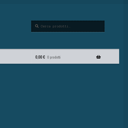
Cerca
0,00
€
0 prodotti