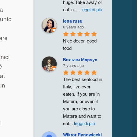
huge. Take away or 
eat in -
...
leggi di più
ma
punto
lena rusu
6 years ago
are
Nice decor, good 
e
food
nici
Вильям Марчук
7 years ago
è
a.
The best seafood in 
 un
Italy, I've ever 
eaten. If you are in 
Matera, or even if 
you are close to 
Matera and want to 
eat
...
leggi di più
i
Wiktor Rynowiecki