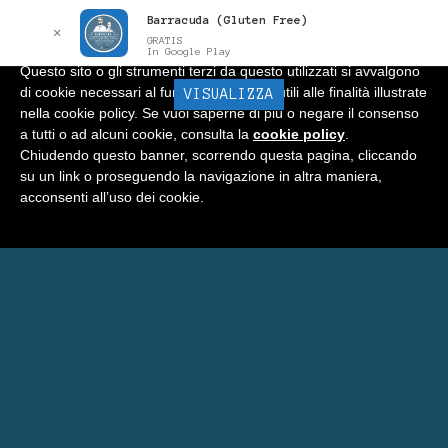
Barracuda (Gluten Free)
Informativa
x
✕
GRATIS
In Google Play
Questo sito o gli strumenti terzi da questo utilizzati si avvalgono
di cookie necessari al funzionamento ed utili alle finalità illustrate
BARRACUDA
VISUALIZZA
Menu
nella cookie policy. Se vuoi saperne di più o negare il consenso
a tutti o ad alcuni cookie, consulta la
cookie policy
.
Home
Chiudendo questo banner, scorrendo questa pagina, cliccando
su un link o proseguendo la navigazione in altra maniera,
Negozio
acconsenti all’uso dei cookie.
Carrello
Prenota Una Camera a Matera
Eventi Barracuda
Consigli
Blog