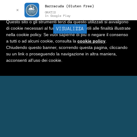
Barracuda (Gluten Free)
Informativa
x
✕
GRATIS
In Google Play
Questo sito o gli strumenti terzi da questo utilizzati si avvalgono
di cookie necessari al funzionamento ed utili alle finalità illustrate
BARRACUDA
VISUALIZZA
Menu
nella cookie policy. Se vuoi saperne di più o negare il consenso
a tutti o ad alcuni cookie, consulta la
cookie policy
.
Home
Chiudendo questo banner, scorrendo questa pagina, cliccando
su un link o proseguendo la navigazione in altra maniera,
Negozio
acconsenti all’uso dei cookie.
Carrello
Prenota Una Camera a Matera
Eventi Barracuda
Consigli
Blog