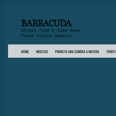
BARRACUDA
Street Food & Take Away
Pesce Fresco Sempre!
HOME
NEGOZIO
PRENOTA UNA CAMERA A MATERA
EVENT