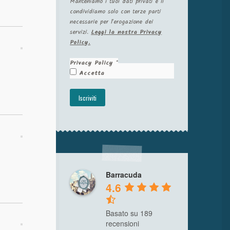
Manteniamo i tuoi dati privati e li
condividiamo solo con terze parti
necessarie per l'erogazione dei
servizi.
Leggi la nostra Privacy
Policy.
Privacy Policy
*
Accetta
Barracuda
4.6
Basato su 189
recensioni