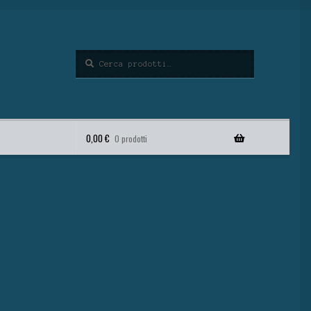
Cerca
0,00
€
0 prodotti