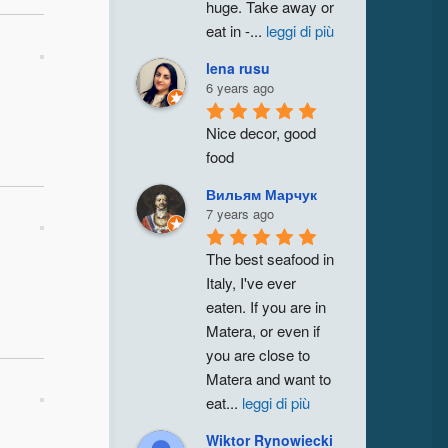
huge. Take away or 
eat in -
...
leggi di più
lena rusu
6 years ago
Nice decor, good 
food
Вильям Марчук
7 years ago
The best seafood in 
Italy, I've ever 
eaten. If you are in 
Matera, or even if 
you are close to 
Matera and want to 
eat
...
leggi di più
Wiktor Rynowiecki