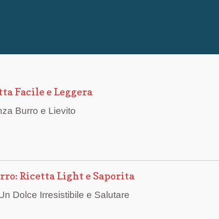
tta Facile e Leggera
nza Burro e Lievito
rro: Ricetta Light e Saporita
n Dolce Irresistibile e Salutare