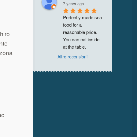
7 years ago
Perfectly made sea 
food for a 
reasonable price. 
hiro
You can eat inside 
ante
at the table.
 zona
Altre recensioni
no