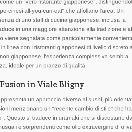
 come un "vero ristorante giapponese", distinguendo
po-cinesi all-you-can-eat" che affollano l'area. Un
enza di uno staff di cucina giapponese, inclusa la
raduce in una maggiore attenzione alla tradizione e al
anzo viene segnalata come particolarmente convenient
 linea con i ristoranti giapponesi di livello discreto 
a non giapponese, l'esperienza complessiva sembra
zza, ideale per un pranzo di qualità.
Fusion in Viale Bligny
 rappresenta un approccio diverso al sushi, più orienta
nsioni menzionano un "recente cambio di stile" che ha
". Questo si traduce in uramaki che si discostano da
 inusuali e sorprendenti come olio extravergine di oliv