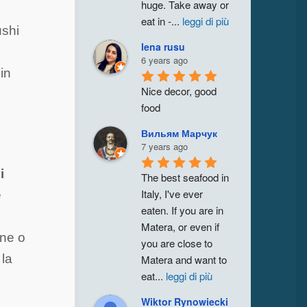
huge. Take away or 
eat in -
...
leggi di più
ushi
lena rusu
6 years ago
in
Nice decor, good 
food
Вильям Марчук
7 years ago
i
The best seafood in 
Italy, I've ever 
e
eaten. If you are in 
Matera, or even if 
one o
you are close to 
 la
Matera and want to 
eat
...
leggi di più
Wiktor Rynowiecki