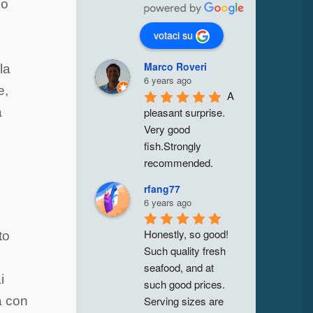
lo
votaci su
Marco Roveri
la
6 years ago
e,
A 
a
pleasant surprise. 
Very good 
fish.Strongly 
recommended.
rfang77
6 years ago
Honestly, so good! 
to
Such quality fresh 
seafood, and at 
i
such good prices. 
Serving sizes are 
a con