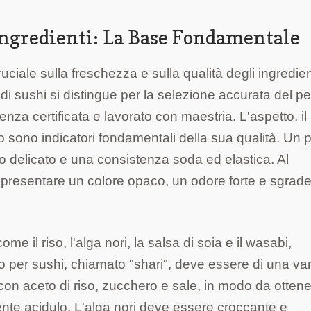
 Ingredienti: La Base Fondamentale
uciale sulla freschezza e sulla qualità degli ingredient
di sushi si distingue per la selezione accurata del p
za certificata e lavorato con maestria. L'aspetto, il
 sono indicatori fondamentali della sua qualità. Un 
mo delicato e una consistenza soda ed elastica. Al
ò presentare un colore opaco, un odore forte e sgrad
ome il riso, l'alga nori, la salsa di soia e il wasabi,
iso per sushi, chiamato "shari", deve essere di una var
 con aceto di riso, zucchero e sale, in modo da ottene
nte acidulo. L'alga nori deve essere croccante e