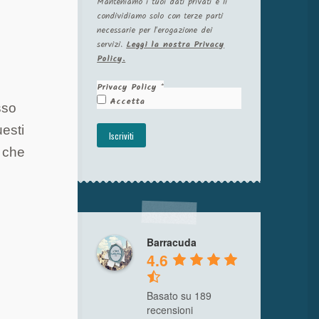
Manteniamo i tuoi dati privati e li
condividiamo solo con terze parti
necessarie per l'erogazione dei
servizi.
Leggi la nostra Privacy
Policy.
Privacy Policy
*
Accetta
sso
uesti
à che
Barracuda
4.6
Basato su 189
recensioni