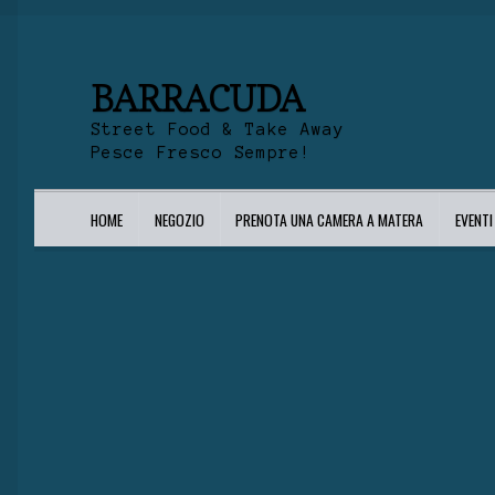
BARRACUDA
Street Food & Take Away
Pesce Fresco Sempre!
HOME
NEGOZIO
PRENOTA UNA CAMERA A MATERA
EVENT