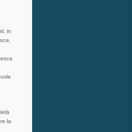
i, in
esce,
pesce
evole
ietà
re la